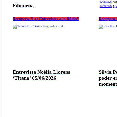
02/08/2026
Age
Filomena
02/08/2026
Age
Recupera "Les Entrevistes a la Ràdio"
Recupera "
Entrevista Noèlia Llorens
Sílvia 
‘Titana’ 05/06/2026
poder e
moment 