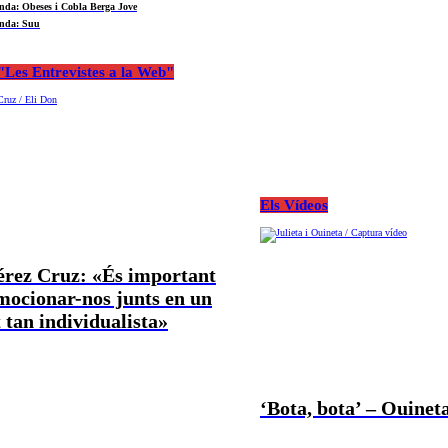
nda: Obeses i Cobla Berga Jove
nda: Suu
Les Entrevistes a la Web"
Els Vídeos
Pérez Cruz: «És important
mocionar-nos junts en un
tan individualista»
‘Bota, bota’ – Ouineta