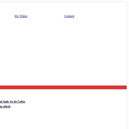
Els Vídeos
Contacte
ival Amb So de Cobla
ta edició