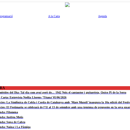
rogramació
A la Carta
Agenda
ORA
mèrides del Dia: Tal dia com avui però de… 1942 Neix el cantautor i guitarrista, Quico Pi de la Serra
a Carta: Entrevista Noèlia Llorens ‘Titana’ 05/06/2026
ícies: La Simfònica de Cobla i Corda de Catalunya amb ‘Mare Mundi’ inaugura la 10a edició del Fest
ícies: El Festimariu se celebrarà de l’11 al 13 de setembre amb una trentena de propostes en la seva quar
nda: Filomena
nda: Andrea Motis
nda: Sopa de Cabra
nda: Naina i La Fúmiga