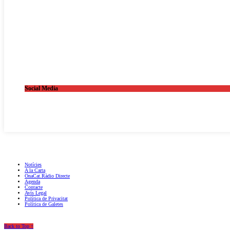
Social Media
OnaCat.Ràdio -- Powered by OnaCat.Ràdio
Notícies
A la Carta
OnaCat.Ràdio Directe
Agenda
Contacte
Avís Legal
Política de Privacitat
Política de Galetes
Back to Top ↑