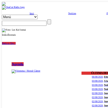
Inici
Notícies
P
leskollontais
Back to Top ↑
Agenda
ÚLTIMA H
06/08/2026
Efe
03/08/2026
A l
03/08/2026
Not
03/08/2026
Not
02/08/2026
Age
02/08/2026
Age
02/08/2026
Age
02/08/2026
Age