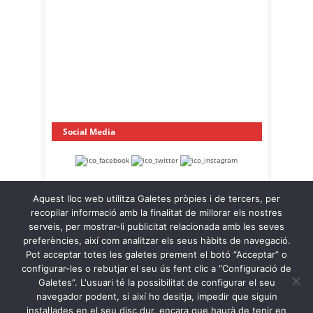
Social Media
Aquest lloc web utilitza Galetes pròpies i de tercers, per
recopilar informació amb la finalitat de millorar els nostres
serveis, per mostrar-li publicitat relacionada amb les seves
preferències, així com analitzar els seus hàbits de navegació.
Pot acceptar totes les galetes prement el botó “Acceptar” o
OnaCat.Ràdio -- Powered by OnaCat.Ràdio
configurar-les o rebutjar el seu ús fent clic a “Configuració de
Galetes”. L'usuari té la possibilitat de configurar el seu
Notícies
A la Carta
OnaCat.Ràdio Directe
navegador podent, si així ho desitja, impedir que siguin
Agenda
Contacte
Avís Legal
instal·lades en el seu disc dur, encara que haurà de tenir en