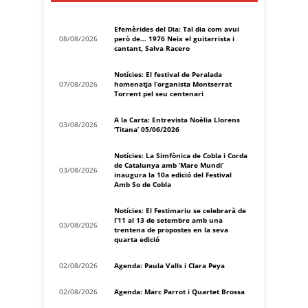
Efemèrides del Dia: Tal dia com avui
08/08/2026
però de… 1976 Neix el guitarrista i
cantant, Salva Racero
Notícies: El festival de Peralada
07/08/2026
homenatja l’organista Montserrat
Torrent pel seu centenari
A la Carta: Entrevista Noèlia Llorens
03/08/2026
‘Titana’ 05/06/2026
Notícies: La Simfònica de Cobla i Corda
de Catalunya amb ‘Mare Mundi’
03/08/2026
inaugura la 10a edició del Festival
Amb So de Cobla
Notícies: El Festimariu se celebrarà de
l’11 al 13 de setembre amb una
03/08/2026
trentena de propostes en la seva
quarta edició
02/08/2026
Agenda: Paula Valls i Clara Peya
02/08/2026
Agenda: Marc Parrot i Quartet Brossa