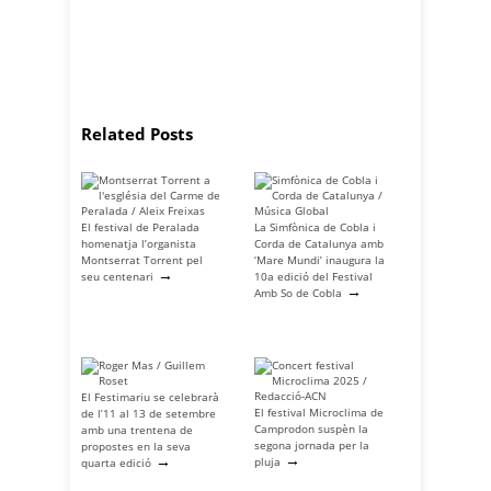
Related Posts
El festival de Peralada
La Simfònica de Cobla i
homenatja l’organista
Corda de Catalunya amb
Montserrat Torrent pel
‘Mare Mundi’ inaugura la
→
seu centenari
10a edició del Festival
→
Amb So de Cobla
El Festimariu se celebrarà
El festival Microclima de
de l’11 al 13 de setembre
Camprodon suspèn la
amb una trentena de
segona jornada per la
propostes en la seva
→
→
pluja
quarta edició