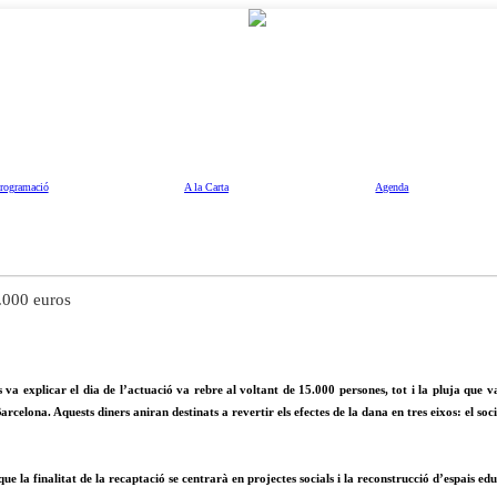
rogramació
A la Carta
Agenda
0.000 euros
 va explicar el dia de l’actuació va rebre al voltant de 15.000 persones, tot i la pluja qu
elona. Aquests diners aniran destinats a revertir els efectes de la dana en tres eixos: el social
que la finalitat de la recaptació se centrarà en projectes socials i la reconstrucció d’espais edu