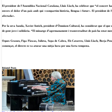
El president de l’Assemblea Nacional Catalana, Lluís Llach, ha celebrat que “el concert ha s
envers el dolor d’un país amb qui «compartim història, llengua i futur». El president de 
afectada».
Per la seva banda, Xavier Antich, president d’Òmnium Cultural, ha considerat que el que s
de gent jove i solidària. “El missatge d’agermanament i transversalitat de país ha estat mer
Oques Grasses, Figa Flawas, Julieta, Sopa de Cabra, Els Catarres, Lluís Llach, Borja Pena
començat, el directe es va aturar una mitja hora per una forta tempesta.
Related Posts