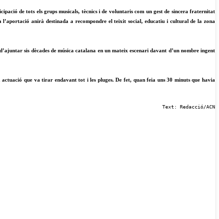
ipació de tots els grups musicals, tècnics i de voluntaris com un gest de sincera fraternitat
l’aportació anirà destinada a recompondre el teixit social, educatiu i cultural de la zona
t d’ajuntar sis dècades de música catalana en un mateix escenari davant d’un nombre ingent
actuació que va tirar endavant tot i les pluges. De fet, quan feia uns 30 minuts que havia
Text: Redacció/ACN