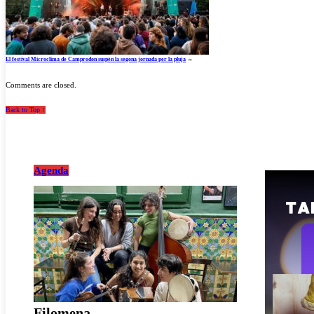
El festival Microclima de Camprodon suspèn la segona jornada per la pluja
→
Comments are closed.
Back to Top ↑
Agenda
Filomena