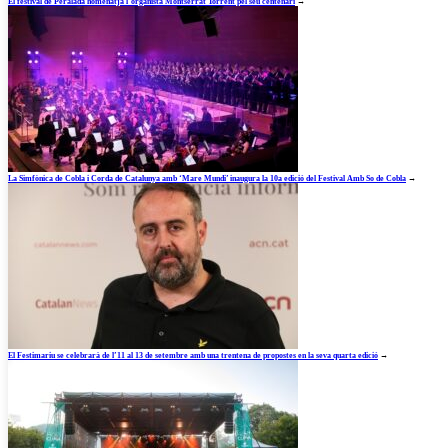
El festival de Peralada homenatja l’organista Montserrat Torrent pel seu centenari
→
La Simfònica de Cobla i Corda de Catalunya amb ‘Mare Mundi’ inaugura la 10a edició del Festival Amb So de Cobla
→
El Festimariu se celebrarà de l’11 al 13 de setembre amb una trentena de propostes en la seva quarta edició
→