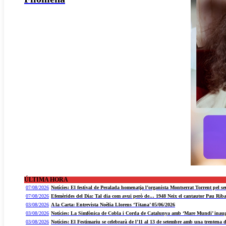
ÚLTIMA HORA
07/08/2026
Notícies: El festival de Peralada homenatja l’organista Montserrat Torrent pel se
07/08/2026
Efemèrides del Dia: Tal dia com avui però de… 1948 Neix el cantautor Pau Rib
03/08/2026
A la Carta: Entrevista Noèlia Llorens ‘Titana’ 05/06/2026
03/08/2026
Notícies: La Simfònica de Cobla i Corda de Catalunya amb ‘Mare Mundi’ inaugu
03/08/2026
Notícies: El Festimariu se celebrarà de l’11 al 13 de setembre amb una trentena d