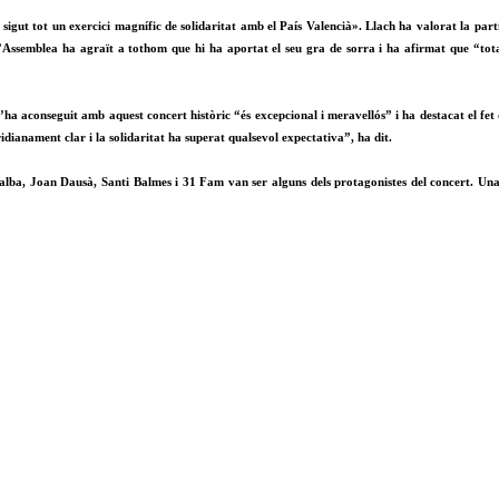
igut tot un exercici magnífic de solidaritat amb el País Valencià». Llach ha valorat la partic
l’Assemblea ha agraït a tothom que hi ha aportat el seu gra de sorra i ha afirmat que “tota 
’ha aconseguit amb aquest concert històric “és excepcional i meravellós” i ha destacat el fe
idianament clar i la solidaritat ha superat qualsevol expectativa”, ha dit.
lba, Joan Dausà, Santi Balmes i 31 Fam van ser alguns dels protagonistes del concert. Una 