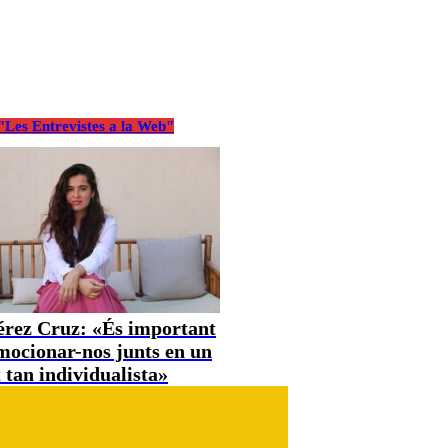
Les Entrevistes a la Web"
Pérez Cruz: «És important
mocionar-nos junts en un
tan individualista»