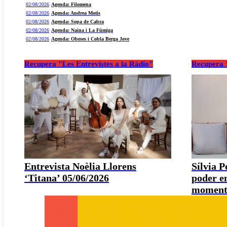
02/08/2026
Agenda: Filomena
02/08/2026
Agenda: Andrea Motis
02/08/2026
Agenda: Sopa de Cabra
02/08/2026
Agenda: Naina i La Fúmiga
02/08/2026
Agenda: Obeses i Cobla Berga Jove
Recupera "Les Entrevistes a la Ràdio"
Recupera "
Entrevista Noèlia Llorens
Sílvia 
‘Titana’ 05/06/2026
poder e
moment 