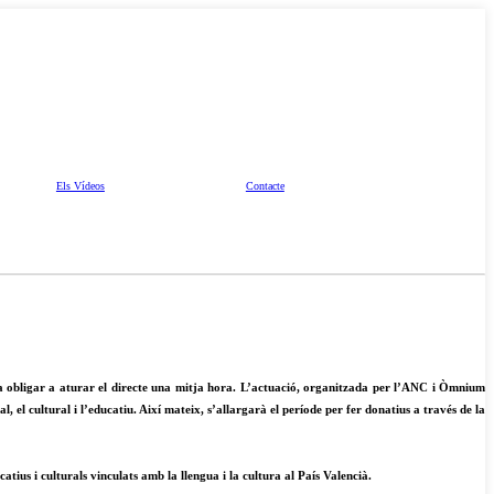
Els Vídeos
Contacte
e va obligar a aturar el directe una mitja hora. L’actuació, organitzada per l’ANC i Òmnium
, el cultural i l’educatiu. Així mateix, s’allargarà el període per fer donatius a través de la
catius i culturals vinculats amb la llengua i la cultura al País Valencià.