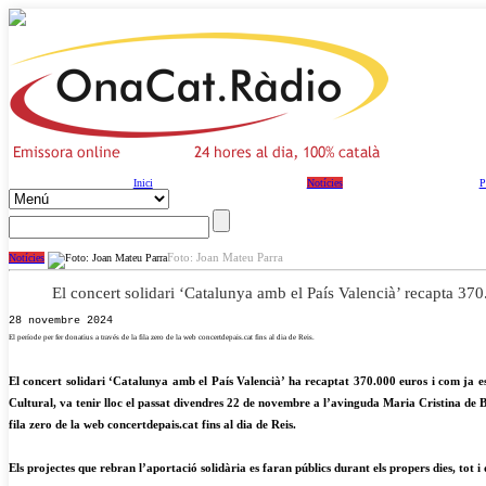
Inici
Notícies
P
Foto: Joan Mateu Parra
Notícies
El concert solidari ‘Catalunya amb el País Valencià’ recapta 37
28 novembre 2024
El període per fer donatius a través de la fila zero de la web concertdepais.cat fins al dia de Reis.
El concert solidari ‘Catalunya amb el País Valencià’ ha recaptat 370.000 euros i com ja es
Cultural, va tenir lloc el passat divendres 22 de novembre a l’avinguda Maria Cristina de Barc
fila zero de la web concertdepais.cat fins al dia de Reis.
Els projectes que rebran l’aportació solidària es faran públics durant els propers dies, tot i 