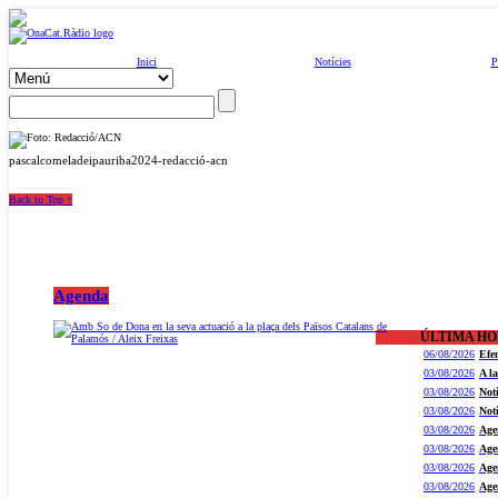
Inici
Notícies
P
pascalcomeladeipauriba2024-redacció-acn
Back to Top ↑
Agenda
ÚLTIMA H
06/08/2026
Efe
03/08/2026
A l
03/08/2026
Not
03/08/2026
Not
03/08/2026
Age
03/08/2026
Age
03/08/2026
Age
03/08/2026
Age