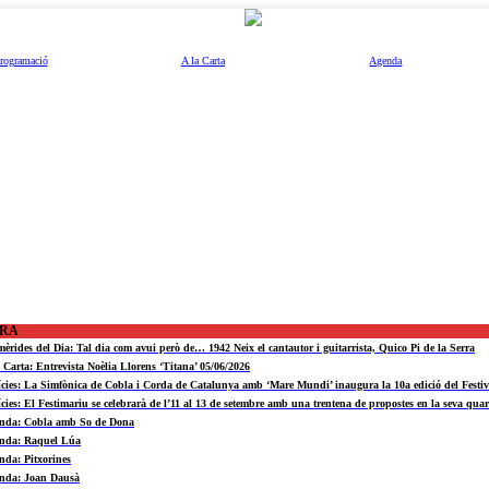
rogramació
A la Carta
Agenda
ORA
mèrides del Dia: Tal dia com avui però de… 1942 Neix el cantautor i guitarrista, Quico Pi de la Serra
a Carta: Entrevista Noèlia Llorens ‘Titana’ 05/06/2026
ícies: La Simfònica de Cobla i Corda de Catalunya amb ‘Mare Mundi’ inaugura la 10a edició del Fest
ícies: El Festimariu se celebrarà de l’11 al 13 de setembre amb una trentena de propostes en la seva quar
nda: Cobla amb So de Dona
nda: Raquel Lúa
nda: Pitxorines
nda: Joan Dausà