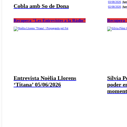
03/08/2026
Age
Cobla amb So de Dona
02/08/2026
Age
Recupera "Les Entrevistes a la Ràdio"
Recupera "
Entrevista Noèlia Llorens
Sílvia 
‘Titana’ 05/06/2026
poder e
moment 