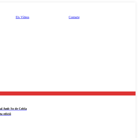
Els Vídeos
Contacte
ival Amb So de Cobla
ta edició