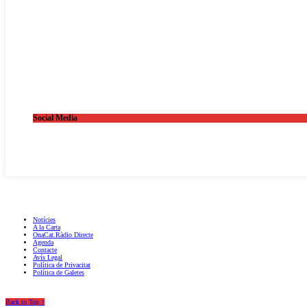
Social Media
OnaCat.Ràdio -- Powered by OnaCat.Ràdio
Notícies
A la Carta
OnaCat.Ràdio Directe
Agenda
Contacte
Avís Legal
Política de Privacitat
Política de Galetes
Back to Top ↑