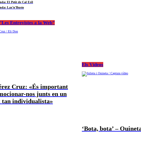
nda: El Petit de Cal Eril
nda: Lax’n’Busto
Les Entrevistes a la Web"
Els Vídeos
Pérez Cruz: «És important
mocionar-nos junts en un
tan individualista»
‘Bota, bota’ – Ouineta