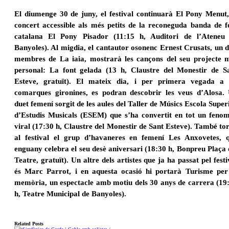
El diumenge 30 de juny, el festival continuarà El Pony Menut,
concert accessible als més petits de la
reconeguda banda de f
catalana El Pony Pisador (11:15 h, Auditori de l’Ateneu
Banyoles). Al migdia, el cantautor osonenc Ernest Crusats, un d
membres de La iaia, mostrarà les cançons del seu projecte 
personal: La font gelada (13 h, Claustre del Monestir de S
Esteve, gratuït). El mateix dia, i per primera vegada a 
comarques gironines, es podran descobrir les veus d’Alosa.
duet femení sorgit de les aules del Taller de Músics Escola Super
d’Estudis Musicals (ESEM) que s’ha convertit en tot un feno
viral (17:30 h, Claustre del Monestir de Sant Esteve). També to
al festival el grup d’havaneres en femení Les Anxovetes, 
enguany celebra el seu desè aniversari (18:30 h, Bonpreu Plaça 
Teatre, gratuït). Un altre dels artistes que ja ha passat pel festi
és Marc Parrot, i en aquesta ocasió hi portarà Turisme per
memòria, un espectacle amb motiu dels 30 anys de carrera (19
h, Teatre Municipal de Banyoles).
Related Posts