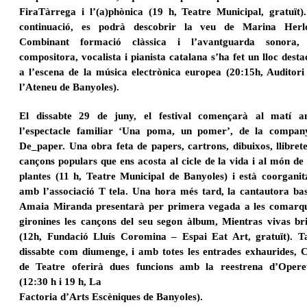
FiraTàrrega i l’(a)phònica (19 h, Teatre Municipal, gratuït)
continuació, es podrà descobrir la veu de Marina Herl
Combinant formació clàssica i l’avantguarda sonora,
compositora, vocalista i pianista catalana s’ha fet un lloc desta
a l’escena de la música electrònica europea (20:15h, Auditori
l’Ateneu de Banyoles).
El dissabte 29 de juny, el festival començarà al matí 
l’espectacle familiar ‘Una poma, un pomer’, de
la compan
De_paper. Una obra feta de papers, cartrons, dibuixos, llibrete
cançons populars que
ens acosta al cicle de la vida i al món de 
plantes (11 h, Teatre Municipal de Banyoles) i està
coorganit
amb l’associació T tela. Una hora més tard, la cantautora ba
Amaia Miranda presentarà
per primera vegada a les comarq
gironines les cançons del seu segon àlbum, Mientras vivas bri
(12
h, Fundació Lluís Coromina – Espai Eat Art, gratuït). T
dissabte com diumenge, i amb totes les entrades exhaurides, 
de Teatre oferirà dues funcions amb la reestrena d’Opere
(12:30 h i 19 h, La
Factoria d’Arts Escèniques de Banyoles).