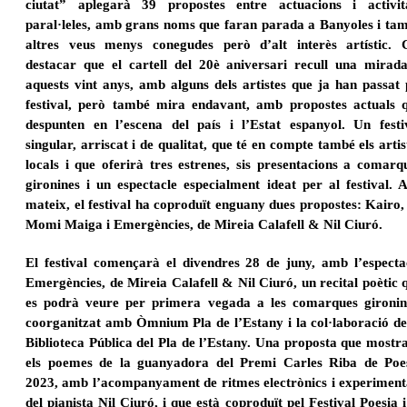
ciutat” aplegarà 39 propostes entre actuacions i activit
paral·leles, amb grans noms que faran parada
a Banyoles i ta
altres veus menys conegudes però d’alt interès artístic. 
destacar que el cartell del
20è aniversari recull una mirad
aquests vint anys, amb alguns dels artistes que ja han passat 
festival, però també mira endavant, amb propostes actuals 
despunten en l’escena del país i l’Estat
espanyol. Un festi
singular, arriscat i de qualitat, que té en compte també els artis
locals i que
oferirà tres estrenes, sis presentacions a comarq
gironines i un espectacle especialment ideat per al
festival. A
mateix, el festival ha coproduït enguany dues propostes: Kairo,
Momi Maiga i
Emergències, de Mireia Calafell & Nil Ciuró.
El festival començarà el divendres 28 de juny, amb l’especta
Emergències, de Mireia Calafell & Nil
Ciuró, un recital poètic 
es podrà veure per primera vegada a les comarques gironin
coorganitzat
amb Òmnium Pla de l’Estany i la col·laboració de
Biblioteca Pública del Pla de l’Estany. Una proposta
que mostr
els poemes de la guanyadora del Premi Carles Riba de Poe
2023, amb l’acompanyament de ritmes electrònics i experiment
del pianista Nil Ciuró, i que està coproduït pel Festival Poesia i