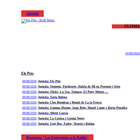
Agenda
ÚLTIMA
10/08/2026
Els Pets
09/08/2026
Agenda: Els Pets
09/08/2026
Agenda: Ouineta, Partiperes, Habla de Mí en Presente i Iriex
09/08/2026
Agenda: Okdw, La Sra. Tomasa, El Pony Menut …
09/08/2026
Agenda: Tarta Relena
09/08/2026
Agenda: Cloe Riembau i Remei de Ca la Fresca
09/08/2026
Agenda: Gemma Humet, Joan Reig, Manel Camp i Borja Penalba
09/08/2026
Agenda: Alfred García
09/08/2026
Agenda: La Cosina i Germà Negre
09/08/2026
Agenda: Gigi Ros, Fades, Ypnosi i Balma
Recupera "Les Entrevistes a la Ràdio"