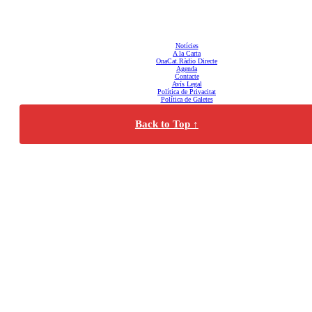
OnaCat.Ràdio -- Powered by OnaCat.Ràdio
Notícies
A la Carta
OnaCat.Ràdio Directe
Agenda
Contacte
Avís Legal
Política de Privacitat
Política de Galetes
Back to Top ↑