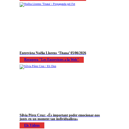
Entrevista Noèlia Llorens ‘Titana’ 05/06/2026
Recupera "Les Entrevistes a la Web"
Sílvia Pérez Cruz: «És important poder emocionar-nos
junts en un moment tan individualista»
Els Vídeos