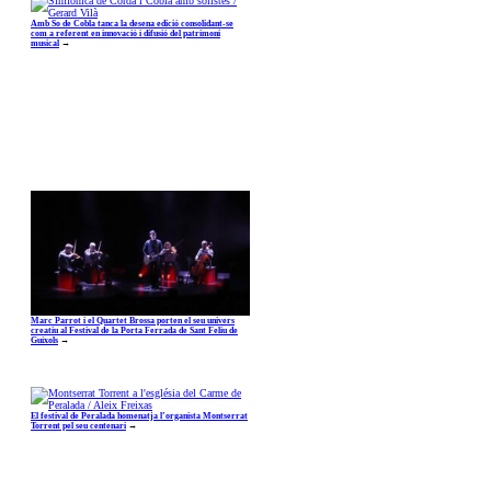
Amb So de Cobla tanca la desena edició consolidant-se
com a referent en innovació i difusió del patrimoni
musical
→
Marc Parrot i el Quartet Brossa porten el seu univers
creatiu al Festival de la Porta Ferrada de Sant Feliu de
Guíxols
→
El festival de Peralada homenatja l’organista Montserrat
Torrent pel seu centenari
→