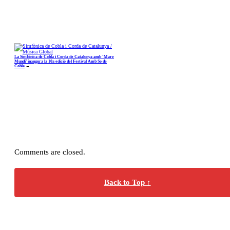
La Simfònica de Cobla i Corda de Catalunya amb ‘Mare
Mundi’ inaugura la 10a edició del Festival Amb So de
Cobla
→
Comments are closed.
Back to Top ↑