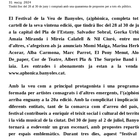
31 maig 2024
Tindrà lloc del 28 al 30 de juny i comptarà amb una quarantena de propostes per a tots els públics.
El Festival de la Veu de Banyoles, (a)phònica, completa tot
cartell de la seva vintena edició, que tindrà lloc del 28 al 30 de j
a la capital del Pla de l’Estany. Salvador Sobral, Gorka Urbi
Amaia Miranda i Mireia Calafell & Nil Ciuró, entre mo
d’altres, s’afegeixen als ja anunciats Momi Maiga, Marina Herl
Acorar, Alba Carmona, Marc Parrot, El Pony Menut, Alo
De_paper, Cor de Teatre, Albert Pla & The Surprise Band i
iaia. Les entrades i abonaments ja estan a la vend
www.aphonica.banyoles.cat.
Amb la veu com a principal protagonista i una programa
formada per artistes consagrats i d’altres
emergents, l’(a)phòn
arriba enguany a la 20a edició. Amb la complicitat i implicació
diferents entitats, tant de la comarca com d’arreu del país,
festival contribueix a enriquir el teixit social i cultural
del territo
i la vida musical de la ciutat. Del 30 de juny al 2 de juliol, Banyo
tornarà a esdevenir un
gran escenari, amb propostes reparti
per espais emblemàtics. Durant tres dies, aquest “festival