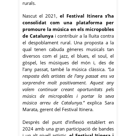
rurals.
Nascut el 2021,
el Festival Itinera s’ha
consolidat com una plataforma per
promoure la música en els micropobles
de Catalunya
i contribuir a la lluita contra
el despoblament rural. Una proposta a la
qual tenen cabuda gèneres musicals tan
diversos com el jazz, el blues, el soul, el
gòspel, les músiques del món i, des de
l’any passat, també la música clàssica.
“La
resposta dels artistes de l’any passat ens va
sorprendre molt positivament. Aquest any
volem continuar creant oportunitats pels
músics de micropobles i portar la seva
música arreu de Catalunya.”
explica Sara
Marata, gerent del Festival Itinera.
Després del punt d’inflexió establert en
2024 amb una gran participació de bandes
i un alt nivell artístic,
el Festival Itinera i