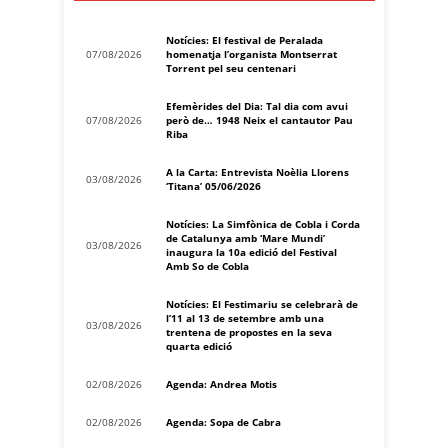
Notícies: El festival de Peralada
07/08/2026
homenatja l’organista Montserrat
Torrent pel seu centenari
Efemèrides del Dia: Tal dia com avui
07/08/2026
però de… 1948 Neix el cantautor Pau
Riba
A la Carta: Entrevista Noèlia Llorens
03/08/2026
‘Titana’ 05/06/2026
Notícies: La Simfònica de Cobla i Corda
de Catalunya amb ‘Mare Mundi’
03/08/2026
inaugura la 10a edició del Festival
Amb So de Cobla
Notícies: El Festimariu se celebrarà de
l’11 al 13 de setembre amb una
03/08/2026
trentena de propostes en la seva
quarta edició
02/08/2026
Agenda: Andrea Motis
02/08/2026
Agenda: Sopa de Cabra