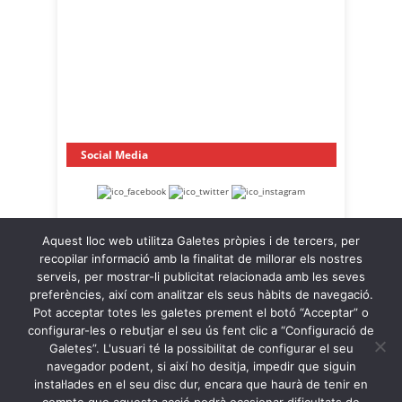
Social Media
Aquest lloc web utilitza Galetes pròpies i de tercers, per
recopilar informació amb la finalitat de millorar els nostres
serveis, per mostrar-li publicitat relacionada amb les seves
preferències, així com analitzar els seus hàbits de navegació.
Pot acceptar totes les galetes prement el botó “Acceptar” o
OnaCat.Ràdio -- Powered by OnaCat.Ràdio
configurar-les o rebutjar el seu ús fent clic a “Configuració de
Galetes”. L'usuari té la possibilitat de configurar el seu
Notícies
A la Carta
OnaCat.Ràdio Directe
navegador podent, si així ho desitja, impedir que siguin
Agenda
Contacte
Avís Legal
instal·lades en el seu disc dur, encara que haurà de tenir en
Política de Privacitat
Política de Galetes