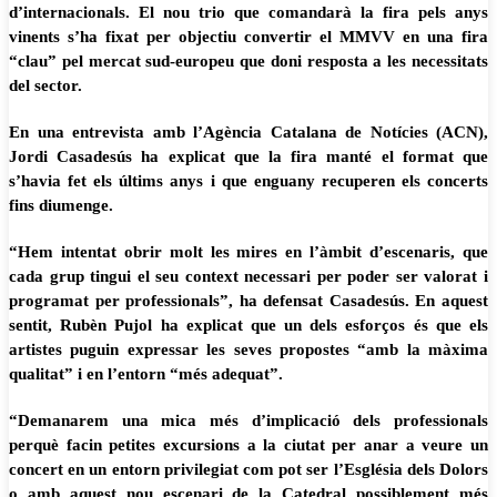
d’internacionals. El nou trio que comandarà la fira pels anys
vinents s’ha fixat per objectiu convertir el MMVV en una fira
“clau” pel mercat sud-europeu que doni resposta a les necessitats
del sector.
En una entrevista amb l’Agència Catalana de Notícies (ACN),
Jordi Casadesús ha explicat que la fira manté el format que
s’havia fet els últims anys i que enguany recuperen els concerts
fins diumenge.
“Hem intentat obrir molt les mires en l’àmbit d’escenaris, que
cada grup tingui el seu context necessari per poder ser valorat i
programat per professionals”, ha defensat Casadesús. En aquest
sentit, Rubèn Pujol ha explicat que un dels esforços és que els
artistes puguin expressar les seves propostes “amb la màxima
qualitat” i en l’entorn “més adequat”.
“Demanarem una mica més d’implicació dels professionals
perquè facin petites excursions a la ciutat per anar a veure un
concert en un entorn privilegiat com pot ser l’Església dels Dolors
o amb aquest nou escenari de la Catedral possiblement més