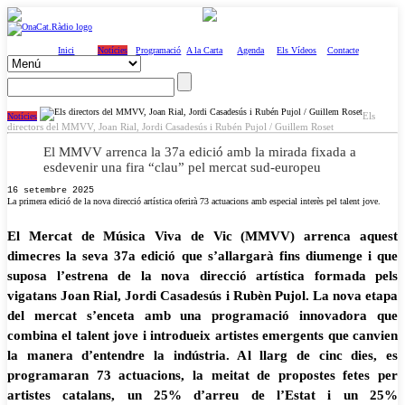
Inici
Notícies
Programació
A la Carta
Agenda
Els Vídeos
Contacte
Els
Notícies
directors del MMVV, Joan Rial, Jordi Casadesús i Rubén Pujol / Guillem Roset
El MMVV arrenca la 37a edició amb la mirada fixada a
esdevenir una fira “clau” pel mercat sud-europeu
16 setembre 2025
La primera edició de la nova direcció artística oferirà 73 actuacions amb especial interès pel talent jove.
El Mercat de Música Viva de Vic (MMVV) arrenca aquest
dimecres la seva 37a edició que s’allargarà fins diumenge i que
suposa l’estrena de la nova direcció artística formada pels
vigatans Joan Rial, Jordi Casadesús i Rubèn Pujol. La nova etapa
del mercat s’enceta amb una programació innovadora que
combina el talent jove i introdueix artistes emergents que canvien
la manera d’entendre la indústria. Al llarg de cinc dies, es
programaran 73 actuacions, la meitat de propostes fetes per
artistes catalans, un 25% d’arreu de l’Estat i un 25%