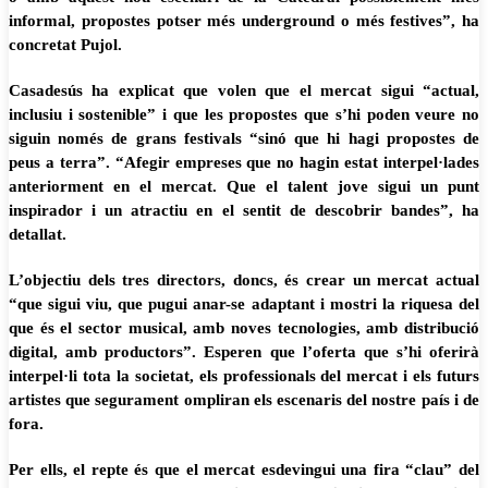
informal, propostes potser més underground o més festives”, ha
concretat Pujol.
Casadesús ha explicat que volen que el mercat sigui “actual,
inclusiu i sostenible” i que les propostes que s’hi poden veure no
siguin només de grans festivals “sinó que hi hagi propostes de
peus a terra”. “Afegir empreses que no hagin estat interpel·lades
anteriorment en el mercat. Que el talent jove sigui un punt
inspirador i un atractiu en el sentit de descobrir bandes”, ha
detallat.
L’objectiu dels tres directors, doncs, és crear un mercat actual
“que sigui viu, que pugui anar-se adaptant i mostri la riquesa del
que és el sector musical, amb noves tecnologies, amb distribució
digital, amb productors”. Esperen que l’oferta que s’hi oferirà
interpel·li tota la societat, els professionals del mercat i els futurs
artistes que segurament ompliran els escenaris del nostre país i de
fora.
Per ells, el repte és que el mercat esdevingui una fira “clau” del