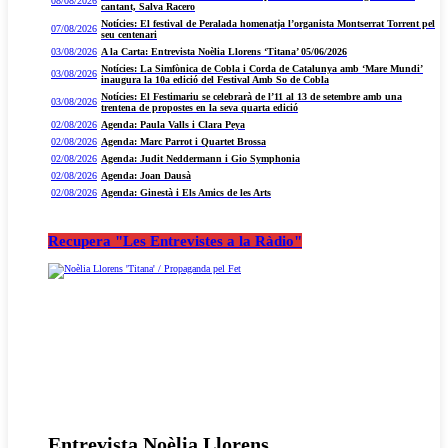
08/08/2026
cantant, Salva Racero
Notícies: El festival de Peralada homenatja l’organista Montserrat Torrent pel
07/08/2026
seu centenari
03/08/2026
A la Carta: Entrevista Noèlia Llorens ‘Titana’ 05/06/2026
Notícies: La Simfònica de Cobla i Corda de Catalunya amb ‘Mare Mundi’
03/08/2026
inaugura la 10a edició del Festival Amb So de Cobla
Notícies: El Festimariu se celebrarà de l’11 al 13 de setembre amb una
03/08/2026
trentena de propostes en la seva quarta edició
02/08/2026
Agenda: Paula Valls i Clara Peya
02/08/2026
Agenda: Marc Parrot i Quartet Brossa
02/08/2026
Agenda: Judit Neddermann i Gio Symphonia
02/08/2026
Agenda: Joan Dausà
02/08/2026
Agenda: Ginestà i Els Amics de les Arts
Recupera "Les Entrevistes a la Ràdio"
Entrevista Noèlia Llorens