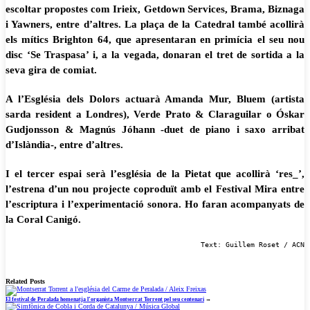
escoltar propostes com Irieix, Getdown Services, Brama, Biznaga
i Yawners, entre d’altres. La plaça de la Catedral també acollirà
els mítics Brighton 64, que apresentaran en primícia el seu nou
disc ‘Se Traspasa’ i, a la vegada, donaran el tret de sortida a la
seva gira de comiat.
A l’Església dels Dolors actuarà Amanda Mur, Bluem (artista
sarda resident a Londres), Verde Prato & Claraguilar o Óskar
Gudjonsson & Magnús Jóhann -duet de piano i saxo arribat
d’Islàndia-, entre d’altres.
I el tercer espai serà l’església de la Pietat que acollirà ‘res_’,
l’estrena d’un nou projecte coproduït amb el Festival Mira entre
l’escriptura i l’experimentació sonora. Ho faran acompanyats de
la Coral Canigó.
Text: Guillem Roset / ACN
Related Posts
El festival de Peralada homenatja l’organista Montserrat Torrent pel seu centenari
→