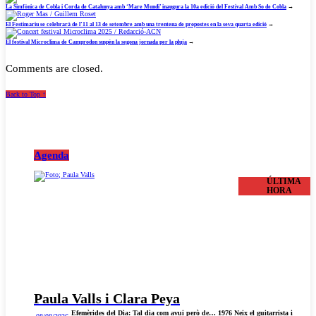
La Simfònica de Cobla i Corda de Catalunya amb ‘Mare Mundi’ inaugura la 10a edició del Festival Amb So de Cobla
→
El Festimariu se celebrarà de l’11 al 13 de setembre amb una trentena de propostes en la seva quarta edició
→
El festival Microclima de Camprodon suspèn la segona jornada per la pluja
→
Comments are closed.
Back to Top ↑
Agenda
ÚLTIMA
HORA
Paula Valls i Clara Peya
Efemèrides del Dia: Tal dia com avui però de… 1976 Neix el guitarrista i