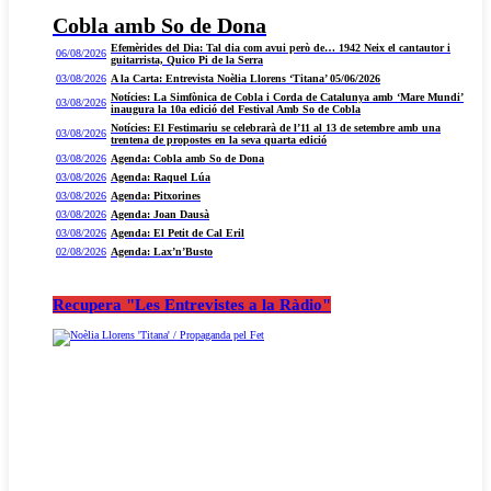
Cobla amb So de Dona
Efemèrides del Dia: Tal dia com avui però de… 1942 Neix el cantautor i
06/08/2026
guitarrista, Quico Pi de la Serra
03/08/2026
A la Carta: Entrevista Noèlia Llorens ‘Titana’ 05/06/2026
Notícies: La Simfònica de Cobla i Corda de Catalunya amb ‘Mare Mundi’
03/08/2026
inaugura la 10a edició del Festival Amb So de Cobla
Notícies: El Festimariu se celebrarà de l’11 al 13 de setembre amb una
03/08/2026
trentena de propostes en la seva quarta edició
03/08/2026
Agenda: Cobla amb So de Dona
03/08/2026
Agenda: Raquel Lúa
03/08/2026
Agenda: Pitxorines
03/08/2026
Agenda: Joan Dausà
03/08/2026
Agenda: El Petit de Cal Eril
02/08/2026
Agenda: Lax’n’Busto
Recupera "Les Entrevistes a la Ràdio"