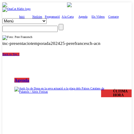
Inici
Notícies
Programació
A la Carta
Agenda
Els Vídeos
Contacte
tnc-presentaciotemporada202425-perefrancesch-acn
Back to Top ↑
Agenda
ÚLTIMA
HORA