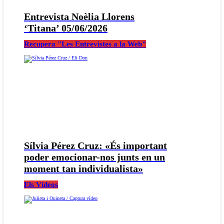
Entrevista Noèlia Llorens
‘Titana’ 05/06/2026
Recupera "Les Entrevistes a la Web"
Sílvia Pérez Cruz: «És important
poder emocionar-nos junts en un
moment tan individualista»
Els Vídeos