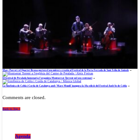
Marc Parrot i el Quartet Brossa porten el seu univers creatiu al Festival de la Porta Ferrada de Sant Feliu de Guíxols
→
El festival de Peralada homenatja l’organista Montserrat Torrent pel seu centenari
→
La Simfònica de Cobla i Corda de Catalunya amb ‘Mare Mundi’ inaugura la 10a edició del Festival Amb So de Cobla
→
Comments are closed.
Back to Top ↑
Agenda