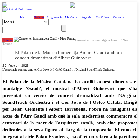
Inici
Notícies
Programació
A la Carta
Agenda
Els Vídeos
Contacte
Concert en homenatge a Gaudí / Nico
Notícies
Tomás
El Palau de la Música homenatja Antoni Gaudí amb un
concert dramatitzat d’Albert Guinovart
25 febrer 2026
L’espectacle compta amb el Cor Jove de l’Orfeó Català i l’Original SoundTrack Orchestra.
El Palau de la Música Catalana ha acollit aquest dimecres el
muntatge ‘Gaudí’, el musical d’Albert Guinovart que s’ha
presentat en versió de concert dramatitzat amb l’Original
SoundTrack Orchestra i el Cor Jove de l’Orfeó Català. Dirigit
per Belén Clemente i Albert Torrebella, l’obra ha inaugurat els
actes de l’Any Gaudí amb què la sala modernista commemora el
centenari de la mort de l’arquitecte català, amb cinc propostes
dedicades a la seva figura al llarg de la temporada. El concert,
integrat al cicle Palau Fronteres, ha ofert un retorn a la partitura