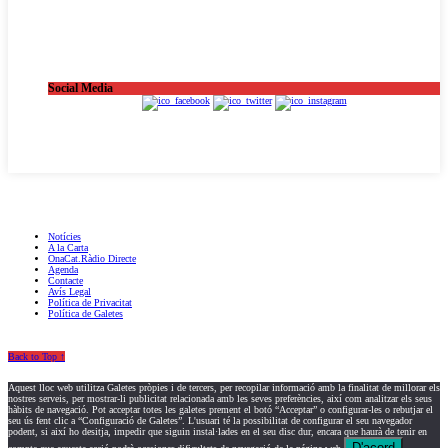
Social Media
OnaCat.Ràdio -- Powered by OnaCat.Ràdio
Notícies
A la Carta
OnaCat.Ràdio Directe
Agenda
Contacte
Avís Legal
Política de Privacitat
Política de Galetes
Back to Top ↑
Aquest lloc web utilitza Galetes pròpies i de tercers, per recopilar informació amb la finalitat de millorar els
nostres serveis, per mostrar-li publicitat relacionada amb les seves preferències, així com analitzar els seus
hàbits de navegació. Pot acceptar totes les galetes prement el botó “Acceptar” o configurar-les o rebutjar el
seu ús fent clic a “Configuració de Galetes”. L'usuari té la possibilitat de configurar el seu navegador
podent, si així ho desitja, impedir que siguin instal·lades en el seu disc dur, encara que haurà de tenir en
D'acord