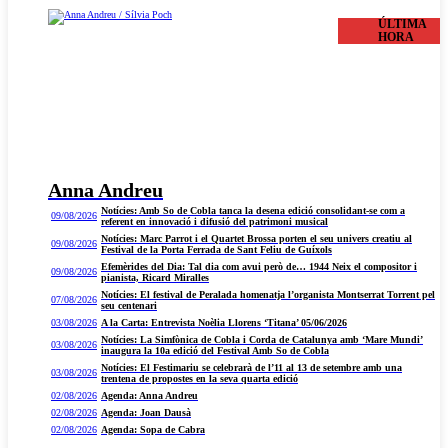
ÚLTIMA
HORA
Anna Andreu
Notícies: Amb So de Cobla tanca la desena edició consolidant-se com a
09/08/2026
referent en innovació i difusió del patrimoni musical
Notícies: Marc Parrot i el Quartet Brossa porten el seu univers creatiu al
09/08/2026
Festival de la Porta Ferrada de Sant Feliu de Guíxols
Efemèrides del Dia: Tal dia com avui però de… 1944 Neix el compositor i
09/08/2026
pianista, Ricard Miralles
Notícies: El festival de Peralada homenatja l’organista Montserrat Torrent pel
07/08/2026
seu centenari
03/08/2026
A la Carta: Entrevista Noèlia Llorens ‘Titana’ 05/06/2026
Notícies: La Simfònica de Cobla i Corda de Catalunya amb ‘Mare Mundi’
03/08/2026
inaugura la 10a edició del Festival Amb So de Cobla
Notícies: El Festimariu se celebrarà de l’11 al 13 de setembre amb una
03/08/2026
trentena de propostes en la seva quarta edició
02/08/2026
Agenda: Anna Andreu
02/08/2026
Agenda: Joan Dausà
02/08/2026
Agenda: Sopa de Cabra