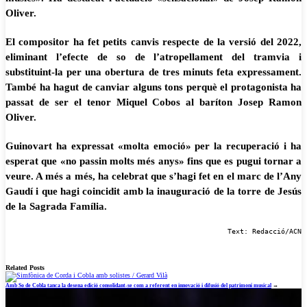
Oliver.
El compositor ha fet petits canvis respecte de la versió del 2022,
eliminant l’efecte de so de l’atropellament del tramvia i
substituint-la per una obertura de tres minuts feta expressament.
També ha hagut de canviar alguns tons perquè el protagonista ha
passat de ser el tenor Miquel Cobos al baríton Josep Ramon
Oliver.
Guinovart ha expressat «molta emoció» per la recuperació i ha
esperat que «no passin molts més anys» fins que es pugui tornar a
veure. A més a més, ha celebrat que s’hagi fet en el marc de l’Any
Gaudí i que hagi coincidit amb la inauguració de la torre de Jesús
de la Sagrada Família.
Text: Redacció/ACN
Related Posts
Amb So de Cobla tanca la desena edició consolidant-se com a referent en innovació i difusió del patrimoni musical
→