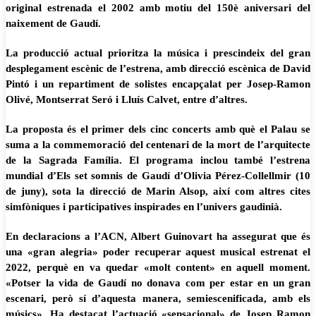
original estrenada el 2002 amb motiu del 150è aniversari del
naixement de Gaudí.
La producció actual prioritza la música i prescindeix del gran
desplegament escènic de l’estrena, amb direcció escènica de David
Pintó i un repartiment de solistes encapçalat per Josep-Ramon
Olivé, Montserrat Seró i Lluís Calvet, entre d’altres.
La proposta és el primer dels cinc concerts amb què el Palau se
suma a la commemoració del centenari de la mort de l’arquitecte
de la Sagrada Família. El programa inclou també l’estrena
mundial d’Els set somnis de Gaudí d’Olivia Pérez-Collellmir (10
de juny), sota la direcció de Marin Alsop, així com altres cites
simfòniques i participatives inspirades en l’univers gaudinià.
En declaracions a l’ACN, Albert Guinovart ha assegurat que és
una «gran alegria» poder recuperar aquest musical estrenat el
2022, perquè en va quedar «molt content» en aquell moment.
«Potser la vida de Gaudí no donava com per estar en un gran
escenari, però sí d’aquesta manera, semiescenificada, amb els
músics». Ha destacat l’actuació «sensacional» de Josep Ramon