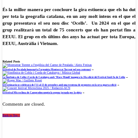
És la millor manera per concloure la gira estiuenca que els ha dut
per tota la geografia catalana, en un any molt intens en el que el
grup presentava el seu nou disc ‘Ocells’. Un 2024 en el que el
grup realitzarà un total de 75 concerts que els han portat fins a
EEUU. El grup en els últims dos anys ha actuat per tota Europa,
EEUU, Austràlia i Vietnam.
Related Posts
El festival de Peralada homenatja l’organista Montserrat Torrent pel seu centenari
→
La Simfònica de Cobla i Corda de Catalunya amb ‘Mare Mundi’ inaugura la 10a edició del Festival Amb So de Cobla
→
El Festimariu se celebrarà de l’11 al 13 de setembre amb una trentena de propostes en la seva quarta edició
→
El festival Microclima de Camprodon suspèn la segona jornada per la pluja
→
Comments are closed.
Back to Top ↑