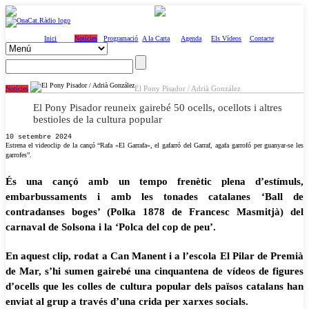
Inici
Notícies
Programació
A la Carta
Agenda
Els Vídeos
Contacte
El Pony Pisador / Adrià González
Notícies
El Pony Pisador reuneix gairebé 50 ocells, ocellots i altres
bestioles de la cultura popular
10 setembre 2024
Estrena el videoclip de la cançó “Rafa «El Garrafa», el gafarró del Garraf, agafa garrofó per guanyar-se les
garrofes”.
És una cançó amb un tempo frenètic plena d’estímuls,
embarbussaments i amb les tonades catalanes ‘Ball de
contradanses boges’ (Polka 1878 de Francesc Masmitjà) del
carnaval de Solsona i la ‘Polca del cop de peu’.
En aquest clip, rodat a Can Manent i a l’escola El Pilar de Premià
de Mar, s’hi sumen gairebé una cinquantena de vídeos de figures
d’ocells que les colles de cultura popular dels països catalans han
enviat al grup a través d’una crida per xarxes socials.