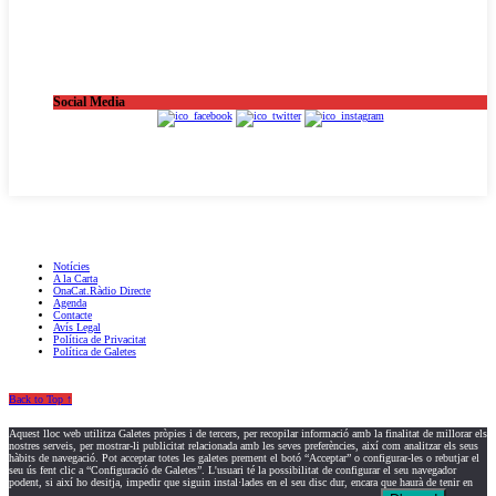
Social Media
OnaCat.Ràdio -- Powered by OnaCat.Ràdio
Notícies
A la Carta
OnaCat.Ràdio Directe
Agenda
Contacte
Avís Legal
Política de Privacitat
Política de Galetes
Back to Top ↑
Aquest lloc web utilitza Galetes pròpies i de tercers, per recopilar informació amb la finalitat de millorar els
nostres serveis, per mostrar-li publicitat relacionada amb les seves preferències, així com analitzar els seus
hàbits de navegació. Pot acceptar totes les galetes prement el botó “Acceptar” o configurar-les o rebutjar el
seu ús fent clic a “Configuració de Galetes”. L'usuari té la possibilitat de configurar el seu navegador
podent, si així ho desitja, impedir que siguin instal·lades en el seu disc dur, encara que haurà de tenir en