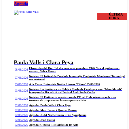
Agenda
ÚLTIMA
HORA
Paula Valls i Clara Peya
Efemèrides del Dia: Tal dia com avui però de… 1976 Neix el guitarrista i
08/08/2026
cantant, Salva Racero
Notícies: El festival de Peralada homenatja l’organista Montserrat Torrent pel
07/08/2026
seu centenari
03/08/2026
A la Carta: Entrevista Noèlia Llorens ‘Titana’ 05/06/2026
Notícies: La Simfònica de Cobla i Corda de Catalunya amb ‘Mare Mundi’
03/08/2026
inaugura la 10a edició del Festival Amb So de Cobla
Notícies: El Festimariu se celebrarà de l’11 al 13 de setembre amb una
03/08/2026
trentena de propostes en la seva quarta edició
02/08/2026
Agenda: Paula Valls i Clara Peya
02/08/2026
Agenda: Marc Parrot i Quartet Brossa
02/08/2026
Agenda: Judit Neddermann i Gio Symphonia
02/08/2026
Agenda: Joan Dausà
02/08/2026
Agenda: Ginestà i Els Amics de les Arts