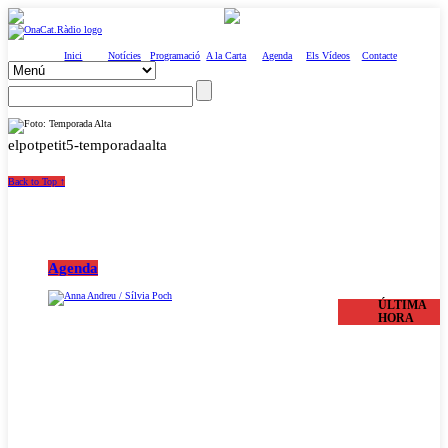
Inici
Notícies
Programació
A la Carta
Agenda
Els Vídeos
Contacte
elpotpetit5-temporadaalta
Back to Top ↑
Agenda
ÚLTIMA
HORA