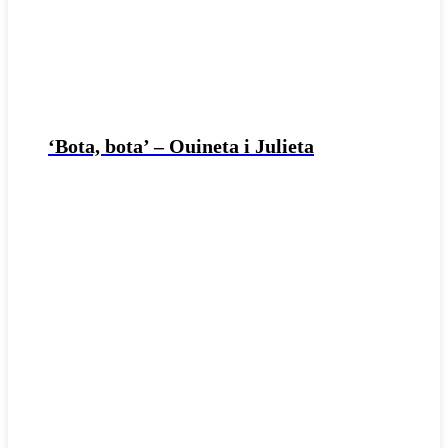
‘Bota, bota’ – Ouineta i Julieta