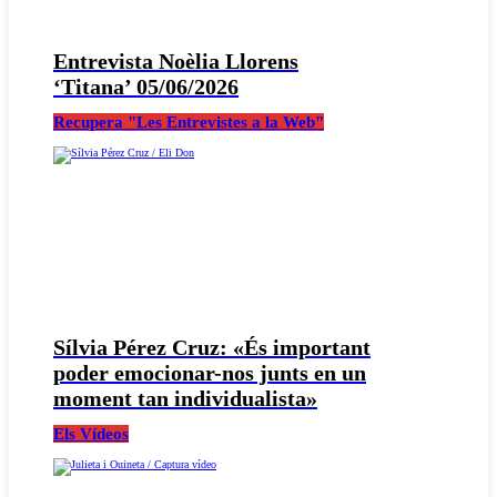
Entrevista Noèlia Llorens
‘Titana’ 05/06/2026
Recupera "Les Entrevistes a la Web"
Sílvia Pérez Cruz: «És important
poder emocionar-nos junts en un
moment tan individualista»
Els Vídeos