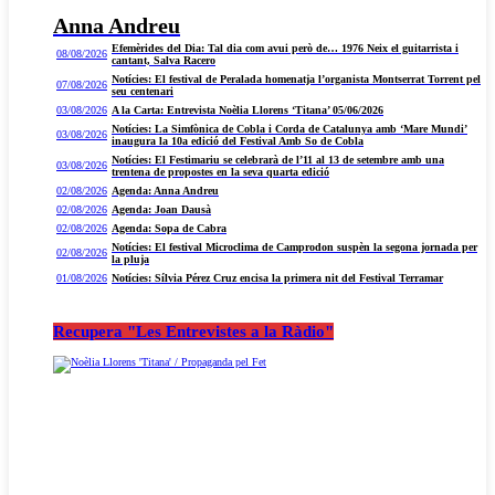
Anna Andreu
Efemèrides del Dia: Tal dia com avui però de… 1976 Neix el guitarrista i
08/08/2026
cantant, Salva Racero
Notícies: El festival de Peralada homenatja l’organista Montserrat Torrent pel
07/08/2026
seu centenari
03/08/2026
A la Carta: Entrevista Noèlia Llorens ‘Titana’ 05/06/2026
Notícies: La Simfònica de Cobla i Corda de Catalunya amb ‘Mare Mundi’
03/08/2026
inaugura la 10a edició del Festival Amb So de Cobla
Notícies: El Festimariu se celebrarà de l’11 al 13 de setembre amb una
03/08/2026
trentena de propostes en la seva quarta edició
02/08/2026
Agenda: Anna Andreu
02/08/2026
Agenda: Joan Dausà
02/08/2026
Agenda: Sopa de Cabra
Notícies: El festival Microclima de Camprodon suspèn la segona jornada per
02/08/2026
la pluja
01/08/2026
Notícies: Sílvia Pérez Cruz encisa la primera nit del Festival Terramar
Recupera "Les Entrevistes a la Ràdio"