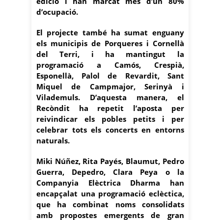
edició i han marcat més d’un 80%
d’ocupació.
El projecte també ha sumat enguany
els municipis de Porqueres i Cornellà
del Terri, i ha mantingut la
programació a Camós, Crespià,
Esponellà, Palol de Revardit, Sant
Miquel de Campmajor, Serinyà i
Vilademuls. D’aquesta manera, el
Recòndit ha repetit l’aposta per
reivindicar els pobles petits i per
celebrar tots els concerts en entorns
naturals.
Miki Núñez, Rita Payés, Blaumut, Pedro
Guerra, Depedro, Clara Peya o la
Companyia Elèctrica Dharma han
encapçalat una programació eclèctica,
que ha combinat noms consolidats
amb propostes emergents de gran