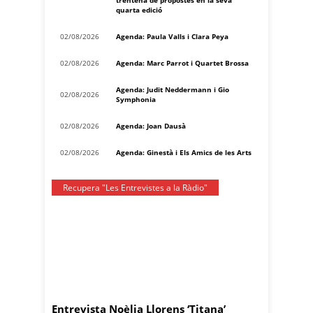
trentena de propostes en la seva
quarta edició
02/08/2026
Agenda: Paula Valls i Clara Peya
02/08/2026
Agenda: Marc Parrot i Quartet Brossa
Agenda: Judit Neddermann i Gio
02/08/2026
Symphonia
02/08/2026
Agenda: Joan Dausà
02/08/2026
Agenda: Ginestà i Els Amics de les Arts
Recupera "Les Entrevistes a la Ràdio"
Entrevista Noèlia Llorens ‘Titana’