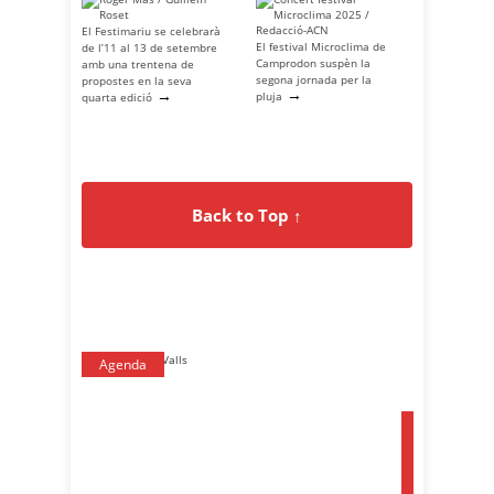
El Festimariu se celebrarà
El festival Microclima de
de l’11 al 13 de setembre
Camprodon suspèn la
amb una trentena de
segona jornada per la
propostes en la seva
→
→
pluja
quarta edició
Back to Top ↑
Agenda