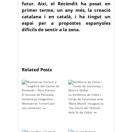
futur. Així, el Recòndit ha posat en
primer terme, un any més, la creació
catalana i en català, i ha tingut un
espai per a propostes espanyoles
difícils de sentir a la zona.
Related Posts
El festival de Peralada
La Simfònica de Cobla i
homenatja l’organista
Corda de Catalunya amb
Montserrat Torrent pel
‘Mare Mundi’ inaugura la
→
seu centenari
10a edició del Festival
→
Amb So de Cobla