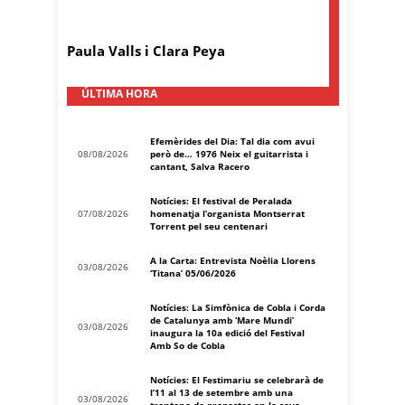
Paula Valls i Clara Peya
ÚLTIMA HORA
Efemèrides del Dia: Tal dia com avui
08/08/2026
però de… 1976 Neix el guitarrista i
cantant, Salva Racero
Notícies: El festival de Peralada
07/08/2026
homenatja l’organista Montserrat
Torrent pel seu centenari
A la Carta: Entrevista Noèlia Llorens
03/08/2026
‘Titana’ 05/06/2026
Notícies: La Simfònica de Cobla i Corda
de Catalunya amb ‘Mare Mundi’
03/08/2026
inaugura la 10a edició del Festival
Amb So de Cobla
Notícies: El Festimariu se celebrarà de
l’11 al 13 de setembre amb una
03/08/2026