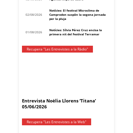
Notícies: El festival Microclima de
02/08/2026
Camprodon suspèn la segona jornada
per la pluja
Notícies: Sílvia Pérez Cruz encisa la
01/08/2026
primera nit del Festival Terramar
Recupera "Les Entrevistes a la Ràdio"
Entrevista Noèlia Llorens ‘Titana’
05/06/2026
Recupera "Les Entrevistes a la Web"