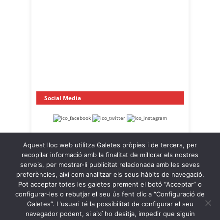
Social Media
Aquest lloc web utilitza Galetes pròpies i de tercers, per
recopilar informació amb la finalitat de millorar els nostres
serveis, per mostrar-li publicitat relacionada amb les seves
preferències, així com analitzar els seus hàbits de navegació.
Pot acceptar totes les galetes prement el botó “Acceptar” o
OnaCat.Ràdio -- Powered by OnaCat.Ràdio
configurar-les o rebutjar el seu ús fent clic a “Configuració de
Galetes”. L'usuari té la possibilitat de configurar el seu
Notícies
A la Carta
OnaCat.Ràdio Directe
navegador podent, si així ho desitja, impedir que siguin
Agenda
Contacte
Avís Legal