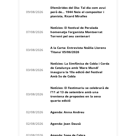
Efemèrides del Dia: Tal dia com avui
09/08/2026
però de… 1944 Neix el compositor i
pianista, Ricard Miralles
Notícies: El festival de Peralada
07/08/2026
homenatja l’organista Montserrat
Torrent pel seu centenari
A la Carta: Entrevista Noèlia Llorens
03/08/2026
‘Titana’ 05/06/2026
Notícies: La Simfònica de Cobla i Corda
de Catalunya amb ‘Mare Mundi’
03/08/2026
inaugura la 10a edició del Festival
Amb So de Cobla
Notícies: El Festimariu se celebrarà de
l’11 al 13 de setembre amb una
03/08/2026
trentena de propostes en la seva
quarta edició
02/08/2026
Agenda: Anna Andreu
02/08/2026
Agenda: Joan Dausà
02/08/2026
Agenda: Sopa de Cabra