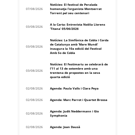
Notícies: El festival de Peralada
07/08/2026
homenatja l’organista Montserrat
Torrent pel seu centenari
A la Carta: Entrevista Noèlia Llorens
03/08/2026
‘Titana’ 05/06/2026
Notícies: La Simfònica de Cobla i Corda
de Catalunya amb ‘Mare Mundi’
03/08/2026
inaugura la 10a edició del Festival
Amb So de Cobla
Notícies: El Festimariu se celebrarà de
l’11 al 13 de setembre amb una
03/08/2026
trentena de propostes en la seva
quarta edició
02/08/2026
Agenda: Paula Valls i Clara Peya
02/08/2026
Agenda: Marc Parrot i Quartet Brossa
Agenda: Judit Neddermann i Gio
02/08/2026
Symphonia
02/08/2026
Agenda: Joan Dausà