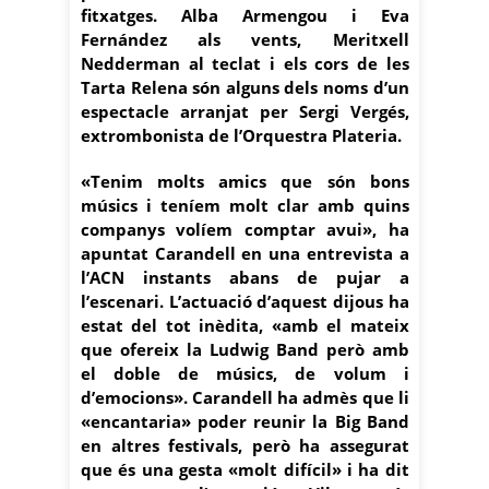
fitxatges. Alba Armengou i Eva
Fernández als vents, Meritxell
Nedderman al teclat i els cors de les
Tarta Relena són alguns dels noms d’un
espectacle arranjat per Sergi Vergés,
extrombonista de l’Orquestra Plateria.
«Tenim molts amics que són bons
músics i teníem molt clar amb quins
companys volíem comptar avui», ha
apuntat Carandell en una entrevista a
l’ACN instants abans de pujar a
l’escenari. L’actuació d’aquest dijous ha
estat del tot inèdita, «amb el mateix
que ofereix la Ludwig Band però amb
el doble de músics, de volum i
d’emocions». Carandell ha admès que li
«encantaria» poder reunir la Big Band
en altres festivals, però ha assegurat
que és una gesta «molt difícil» i ha dit