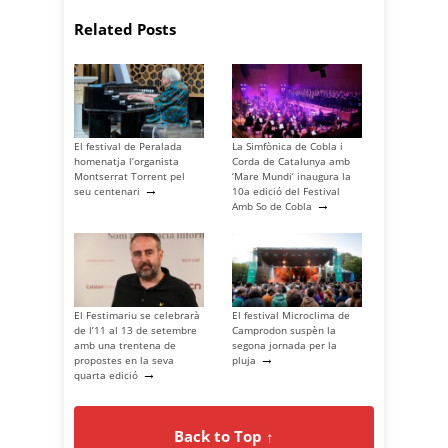
Related Posts
El festival de Peralada
La Simfònica de Cobla i
homenatja l’organista
Corda de Catalunya amb
Montserrat Torrent pel
‘Mare Mundi’ inaugura la
→
seu centenari
10a edició del Festival
→
Amb So de Cobla
El Festimariu se celebrarà
El festival Microclima de
de l’11 al 13 de setembre
Camprodon suspèn la
amb una trentena de
segona jornada per la
→
propostes en la seva
pluja
→
quarta edició
Back to Top ↑