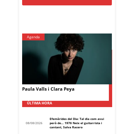
Agenda
Paula Valls i Clara Peya
ÚLTIMA HORA
Efemèrides del Dia: Tal dia com avui
08/08/2026
però de… 1976 Neix el guitarrista i
cantant, Salva Racero