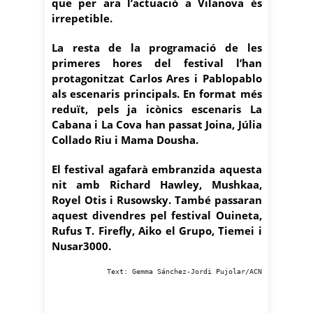
que per ara l’actuació a Vilanova és
irrepetible.
La resta de la programació de les
primeres hores del festival l’han
protagonitzat Carlos Ares i Pablopablo
als escenaris principals. En format més
reduït, pels ja icònics escenaris La
Cabana i La Cova han passat Joina, Júlia
Collado Riu i Mama Dousha.
El festival agafarà embranzida aquesta
nit amb Richard Hawley, Mushkaa,
Royel Otis i Rusowsky. També passaran
aquest divendres pel festival Ouineta,
Rufus T. Firefly, Aiko el Grupo, Tiemei i
Nusar3000.
Text: Gemma Sánchez-Jordi Pujolar/ACN