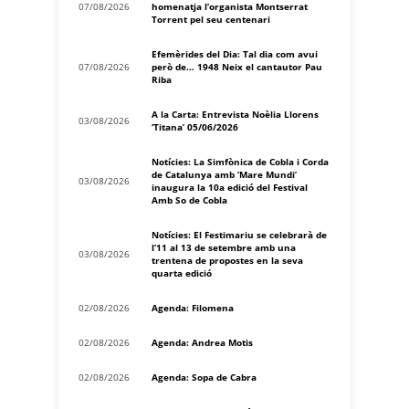
07/08/2026
homenatja l’organista Montserrat
Torrent pel seu centenari
Efemèrides del Dia: Tal dia com avui
07/08/2026
però de… 1948 Neix el cantautor Pau
Riba
A la Carta: Entrevista Noèlia Llorens
03/08/2026
‘Titana’ 05/06/2026
Notícies: La Simfònica de Cobla i Corda
de Catalunya amb ‘Mare Mundi’
03/08/2026
inaugura la 10a edició del Festival
Amb So de Cobla
Notícies: El Festimariu se celebrarà de
l’11 al 13 de setembre amb una
03/08/2026
trentena de propostes en la seva
quarta edició
02/08/2026
Agenda: Filomena
02/08/2026
Agenda: Andrea Motis
02/08/2026
Agenda: Sopa de Cabra