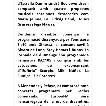
d’Estrella Damm tindrà lloc divendres i
comptarà amb quatre propostes
musicals catalanes destacades com
Maria Jaume, La Ludwig Band, Oques
Grasses i Figa Flawas.
L’endemà dissabte comença la
programació dissenyada per l’emissora
Els40 amb Ginestà, el cantant sevillà
Álvaro de Luna, Stay Homas i Buhos. La
jornada de diumenge l’ha programada
l’emissora RAC105 i compta amb les
actuacions de l’exconcursant
d’”Eufòria” Scorpio, Miki Núñez, La
Fúmiga i Els Catarres.
A Menéndez y Pelayo, es comptarà amb
concerts programats per ràdios
comercials. EuropaFM serà
l’encarregada de la nit de divendres,