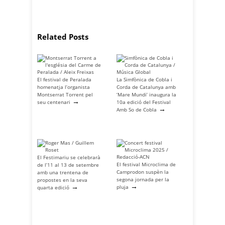
Related Posts
El festival de Peralada
La Simfònica de Cobla i
homenatja l’organista
Corda de Catalunya amb
Montserrat Torrent pel
‘Mare Mundi’ inaugura la
→
seu centenari
10a edició del Festival
→
Amb So de Cobla
El Festimariu se celebrarà
El festival Microclima de
de l’11 al 13 de setembre
Camprodon suspèn la
amb una trentena de
segona jornada per la
propostes en la seva
→
→
pluja
quarta edició