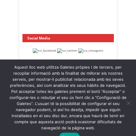
Social Media
Aquest lloc web utilitza Galetes pròpies i de tercers, per
recopilar informació amb la finalitat de millorar els nostres
serveis, per mostrar-li publicitat relacionada amb les seves
preferències, així com analitzar els seus hàbits de navegació.
Pot acceptar totes les galetes prement el botó “Acceptar” o
OnaCat.Ràdio -- Powered by OnaCat.Ràdio
configurar-les o rebutjar el seu ús fent clic a “Configuració de
Galetes”. L'usuari té la possibilitat de configurar el seu
Notícies
A la Carta
OnaCat.Ràdio Directe
navegador podent, si així ho desitja, impedir que siguin
Agenda
Contacte
Avís Legal
instal·lades en el seu disc dur, encara que haurà de tenir en
Política de Privacitat
Política de Galetes
compte que aquesta acció podrà ocasionar dificultats de
navegació de la página web.
Back to Top ↑