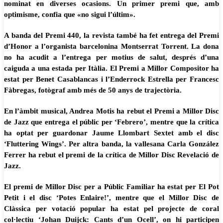
nominat en diverses ocasions. Un primer premi que, amb
optimisme, confia que «no sigui l’últim».
A banda del Premi 440, la revista també ha fet entrega del Premi
d’Honor a l’organista barcelonina Montserrat Torrent. La dona
no ha acudit a l’entrega per motius de salut, després d’una
caiguda a una estada per Itàlia. El Premi a Millor Compositor ha
estat per Benet Casablancas i l’Enderrock Estrella per Francesc
Fàbregas, fotògraf amb més de 50 anys de trajectòria.
En l’àmbit musical, Andrea Motis ha rebut el Premi a Millor Disc
de Jazz que entrega el públic per ‘Febrero’, mentre que la crítica
ha optat per guardonar Jaume Llombart Sextet amb el disc
‘Fluttering Wings’. Per altra banda, la vallesana Carla González
Ferrer ha rebut el premi de la crítica de Millor Disc Revelació de
Jazz.
El premi de Millor Disc per a Públic Familiar ha estat per El Pot
Petit i el disc ‘Potes Enlaire!’, mentre que el Millor Disc de
Clàssica per votació popular ha estat pel projecte de coral
col·lectiu ‘Johan Duijck: Cants d’un Ocell’, on hi participen