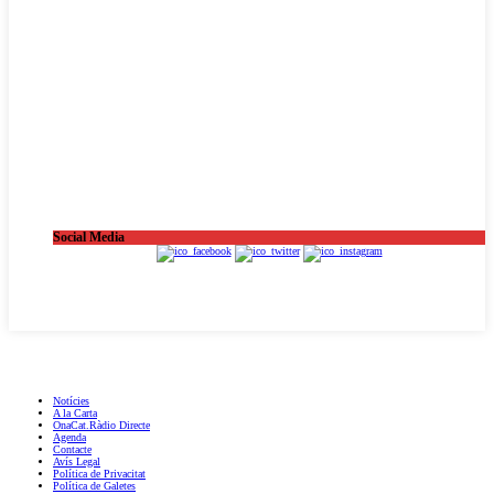
Social Media
OnaCat.Ràdio -- Powered by OnaCat.Ràdio
Notícies
A la Carta
OnaCat.Ràdio Directe
Agenda
Contacte
Avís Legal
Política de Privacitat
Política de Galetes