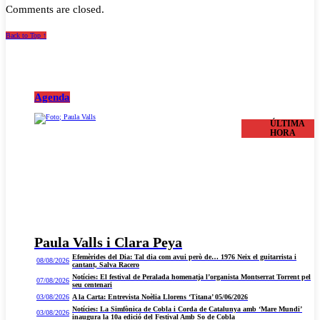
Comments are closed.
Back to Top ↑
Agenda
ÚLTIMA
HORA
Paula Valls i Clara Peya
Efemèrides del Dia: Tal dia com avui però de… 1976 Neix el guitarrista i
08/08/2026
cantant, Salva Racero
Notícies: El festival de Peralada homenatja l’organista Montserrat Torrent pel
07/08/2026
seu centenari
03/08/2026
A la Carta: Entrevista Noèlia Llorens ‘Titana’ 05/06/2026
Notícies: La Simfònica de Cobla i Corda de Catalunya amb ‘Mare Mundi’
03/08/2026
inaugura la 10a edició del Festival Amb So de Cobla