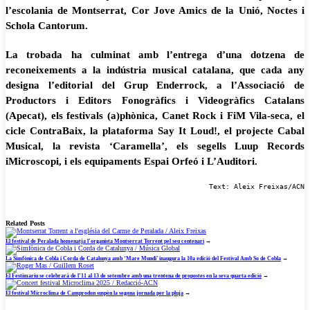
l’escolania de Montserrat, Cor Jove Amics de la Unió, Noctes i
Schola Cantorum.
La trobada ha culminat amb l’entrega d’una dotzena de
reconeixements a la indústria musical catalana, que cada any
designa l’editorial del Grup Enderrock, a l’Associació de
Productors i Editors Fonogràfics i Videogràfics Catalans
(Apecat), els festivals (a)phònica, Canet Rock i FiM Vila-seca, el
cicle ContraBaix, la plataforma Say It Loud!, el projecte Cabal
Musical, la revista ‘Caramella’, els segells Luup Records
iMicroscopi, i els equipaments Espai Orfeó i L’Auditori.
Text: Aleix Freixas/ACN
Related Posts
El festival de Peralada homenatja l’organista Montserrat Torrent pel seu centenari
→
La Simfònica de Cobla i Corda de Catalunya amb ‘Mare Mundi’ inaugura la 10a edició del Festival Amb So de Cobla
→
El Festimariu se celebrarà de l’11 al 13 de setembre amb una trentena de propostes en la seva quarta edició
→
El festival Microclima de Camprodon suspèn la segona jornada per la pluja
→