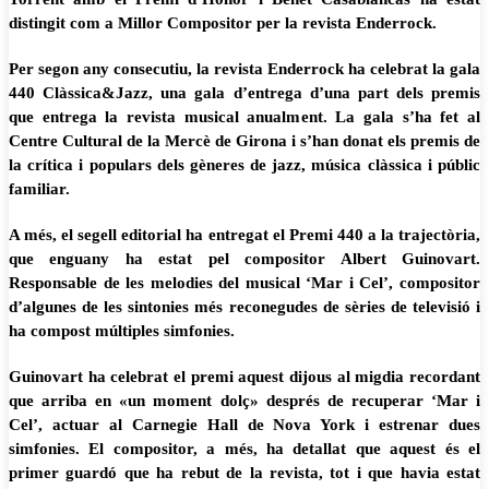
distingit com a Millor Compositor per la revista Enderrock.
Per segon any consecutiu, la revista Enderrock ha celebrat la gala
440 Clàssica&Jazz, una gala d’entrega d’una part dels premis
que entrega la revista musical anualment. La gala s’ha fet al
Centre Cultural de la Mercè de Girona i s’han donat els premis de
la crítica i populars dels gèneres de jazz, música clàssica i públic
familiar.
A més, el segell editorial ha entregat el Premi 440 a la trajectòria,
que enguany ha estat pel compositor Albert Guinovart.
Responsable de les melodies del musical ‘Mar i Cel’, compositor
d’algunes de les sintonies més reconegudes de sèries de televisió i
ha compost múltiples simfonies.
Guinovart ha celebrat el premi aquest dijous al migdia recordant
que arriba en «un moment dolç» després de recuperar ‘Mar i
Cel’, actuar al Carnegie Hall de Nova York i estrenar dues
simfonies. El compositor, a més, ha detallat que aquest és el
primer guardó que ha rebut de la revista, tot i que havia estat