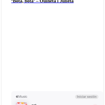
‘Bota, bota’ – Ouineta i Julieta