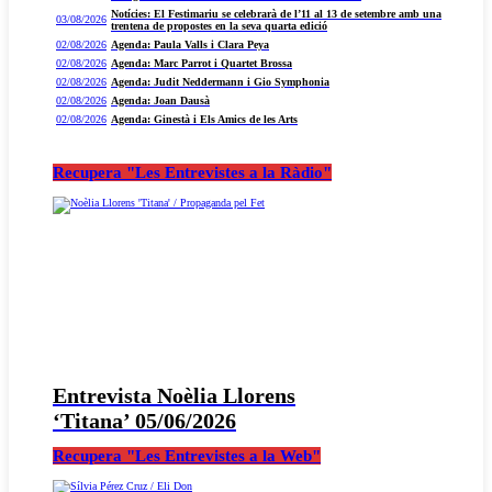
Notícies: El Festimariu se celebrarà de l’11 al 13 de setembre amb una
03/08/2026
trentena de propostes en la seva quarta edició
02/08/2026
Agenda: Paula Valls i Clara Peya
02/08/2026
Agenda: Marc Parrot i Quartet Brossa
02/08/2026
Agenda: Judit Neddermann i Gio Symphonia
02/08/2026
Agenda: Joan Dausà
02/08/2026
Agenda: Ginestà i Els Amics de les Arts
Recupera "Les Entrevistes a la Ràdio"
Entrevista Noèlia Llorens
‘Titana’ 05/06/2026
Recupera "Les Entrevistes a la Web"