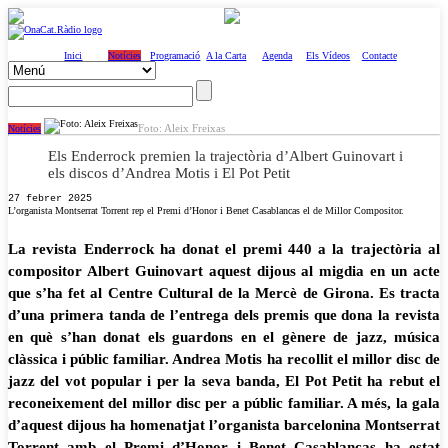
Inici
Notícies
Programació
A la Carta
Agenda
Els Vídeos
Contacte
Foto: Aleix Freixas
Notícies
Els Enderrock premien la trajectòria d’Albert Guinovart i
els discos d’Andrea Motis i El Pot Petit
27 febrer 2025
L’organista Montserrat Torrent rep el Premi d’Honor i Benet Casablancas el de Millor Compositor.
La revista Enderrock ha donat el premi 440 a la trajectòria al
compositor Albert Guinovart aquest dijous al migdia en un acte
que s’ha fet al Centre Cultural de la Mercè de Girona. Es tracta
d’una primera tanda de l’entrega dels premis que dona la revista
en què s’han donat els guardons en el gènere de jazz, música
clàssica i públic familiar. Andrea Motis ha recollit el millor disc de
jazz del vot popular i per la seva banda, El Pot Petit ha rebut el
reconeixement del millor disc per a públic familiar. A més, la gala
d’aquest dijous ha homenatjat l’organista barcelonina Montserrat
Torrent amb el Premi d’Honor i Benet Casablancas ha estat