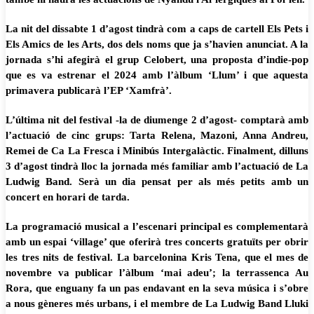
La nit del dissabte 1 d’agost tindrà com a caps de cartell Els Pets i
Els Amics de les Arts, dos dels noms que ja s’havien anunciat. A la
jornada s’hi afegirà el grup Celobert, una proposta d’indie-pop
que es va estrenar el 2024 amb l’àlbum ‘Llum’ i que aquesta
primavera publicarà l’EP ‘Xamfrà’.
L’última nit del festival -la de diumenge 2 d’agost- comptarà amb
l’actuació de cinc grups: Tarta Relena, Mazoni, Anna Andreu,
Remei de Ca La Fresca i Minibús Intergalàctic. Finalment, dilluns
3 d’agost tindrà lloc la jornada més familiar amb l’actuació de La
Ludwig Band. Serà un dia pensat per als més petits amb un
concert en horari de tarda.
La programació musical a l’escenari principal es complementarà
amb un espai ‘village’ que oferirà tres concerts gratuïts per obrir
les tres nits de festival. La barcelonina Kris Tena, que el mes de
novembre va publicar l’àlbum ‘mai adeu’; la terrassenca Au
Rora, que enguany fa un pas endavant en la seva música i s’obre
a nous gèneres més urbans, i el membre de La Ludwig Band Lluki