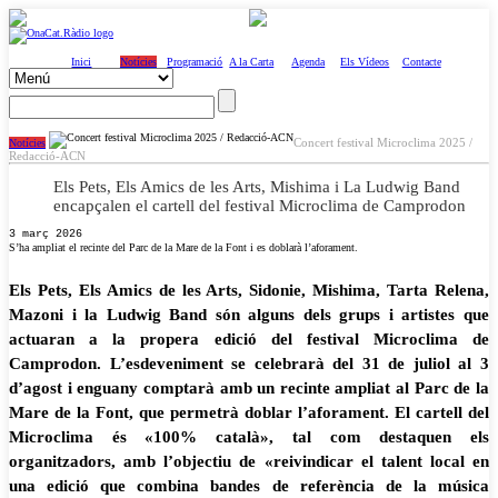
Inici
Notícies
Programació
A la Carta
Agenda
Els Vídeos
Contacte
Concert festival Microclima 2025 /
Notícies
Redacció-ACN
Els Pets, Els Amics de les Arts, Mishima i La Ludwig Band
encapçalen el cartell del festival Microclima de Camprodon
3 març 2026
S’ha ampliat el recinte del Parc de la Mare de la Font i es doblarà l’aforament.
Els Pets, Els Amics de les Arts, Sidonie, Mishima, Tarta Relena,
Mazoni i la Ludwig Band són alguns dels grups i artistes que
actuaran a la propera edició del festival Microclima de
Camprodon. L’esdeveniment se celebrarà del 31 de juliol al 3
d’agost i enguany comptarà amb un recinte ampliat al Parc de la
Mare de la Font, que permetrà doblar l’aforament. El cartell del
Microclima és «100% català», tal com destaquen els
organitzadors, amb l’objectiu de «reivindicar el talent local en
una edició que combina bandes de referència de la música