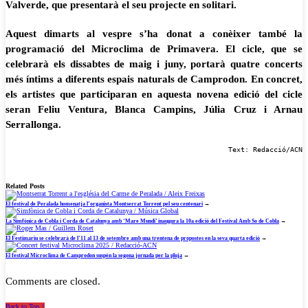
Valverde, que presentarà el seu projecte en solitari.
Aquest dimarts al vespre s’ha donat a conèixer també la
programació del Microclima de Primavera. El cicle, que se
celebrarà els dissabtes de maig i juny, portarà quatre concerts
més íntims a diferents espais naturals de Camprodon. En concret,
els artistes que participaran en aquesta novena edició del cicle
seran Feliu Ventura, Blanca Campins, Júlia Cruz i Arnau
Serrallonga.
Text: Redacció/ACN
Related Posts
El festival de Peralada homenatja l’organista Montserrat Torrent pel seu centenari
→
La Simfònica de Cobla i Corda de Catalunya amb ‘Mare Mundi’ inaugura la 10a edició del Festival Amb So de Cobla
→
El Festimariu se celebrarà de l’11 al 13 de setembre amb una trentena de propostes en la seva quarta edició
→
El festival Microclima de Camprodon suspèn la segona jornada per la pluja
→
Comments are closed.
Back to Top ↑