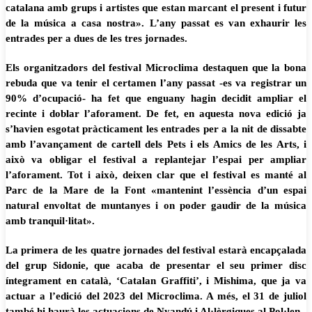
catalana amb grups i artistes que estan marcant el present i futur
de la música a casa nostra». L’any passat es van exhaurir les
entrades per a dues de les tres jornades.
Els organitzadors del festival Microclima destaquen que la bona
rebuda que va tenir el certamen l’any passat -es va registrar un
90% d’ocupació- ha fet que enguany hagin decidit ampliar el
recinte i doblar l’aforament. De fet, en aquesta nova edició ja
s’havien esgotat pràcticament les entrades per a la nit de dissabte
amb l’avançament de cartell dels Pets i els Amics de les Arts, i
això va obligar el festival a replantejar l’espai per ampliar
l’aforament. Tot i això, deixen clar que el festival es manté al
Parc de la Mare de la Font «mantenint l’essència d’un espai
natural envoltat de muntanyes i on poder gaudir de la música
amb tranquil·litat».
La primera de les quatre jornades del festival estarà encapçalada
del grup Sidonie, que acaba de presentar el seu primer disc
íntegrament en català, ‘Catalan Graffiti’, i Mishima, que ja va
actuar a l’edició del 2023 del Microclima. A més, el 31 de juliol
també hi haurà les actuacions de Nyandú i Al·lèrgiques al Pol·len.