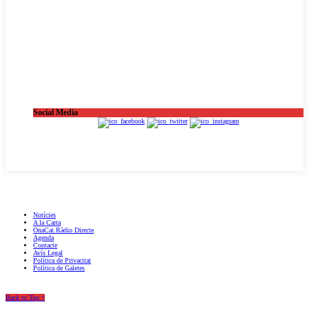
Social Media
OnaCat.Ràdio -- Powered by OnaCat.Ràdio
Notícies
A la Carta
OnaCat.Ràdio Directe
Agenda
Contacte
Avís Legal
Política de Privacitat
Política de Galetes
Back to Top ↑