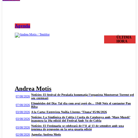
Agenda
ÚLTIMA
HORA
Andrea Motis
Notícies: El festival de Peralada homenatja l’organista Montserrat Torrent pel
07/08/2026
seu centenari
Efemèrides del Dia: Tal dia com avui però de… 1948 Neix el cantautor Pau
07/08/2026
Riba
03/08/2026
A la Carta: Entrevista Noèlia Llorens ‘Titana’ 05/06/2026
Notícies: La Simfònica de Cobla i Corda de Catalunya amb ‘Mare Mundi’
03/08/2026
inaugura la 10a edició del Festival Amb So de Cobla
Notícies: El Festimariu se celebrarà de l’11 al 13 de setembre amb una
03/08/2026
trentena de propostes en la seva quarta edició
02/08/2026
Agenda: Andrea Motis