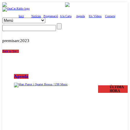
Inici
Notícies
Programació
A la Carta
Agenda
Els Vídeos
Contacte
premisarc2023
Back to Top ↑
Agenda
ÚLTIMA
HORA