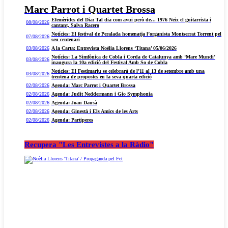
Marc Parrot i Quartet Brossa
Efemèrides del Dia: Tal dia com avui però de… 1976 Neix el guitarrista i
08/08/2026
cantant, Salva Racero
Notícies: El festival de Peralada homenatja l’organista Montserrat Torrent pel
07/08/2026
seu centenari
03/08/2026
A la Carta: Entrevista Noèlia Llorens ‘Titana’ 05/06/2026
Notícies: La Simfònica de Cobla i Corda de Catalunya amb ‘Mare Mundi’
03/08/2026
inaugura la 10a edició del Festival Amb So de Cobla
Notícies: El Festimariu se celebrarà de l’11 al 13 de setembre amb una
03/08/2026
trentena de propostes en la seva quarta edició
02/08/2026
Agenda: Marc Parrot i Quartet Brossa
02/08/2026
Agenda: Judit Neddermann i Gio Symphonia
02/08/2026
Agenda: Joan Dausà
02/08/2026
Agenda: Ginestà i Els Amics de les Arts
02/08/2026
Agenda: Partiperes
Recupera "Les Entrevistes a la Ràdio"