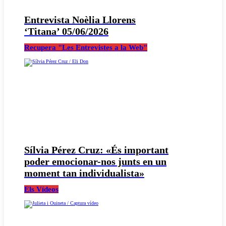
Entrevista Noèlia Llorens
‘Titana’ 05/06/2026
Recupera "Les Entrevistes a la Web"
Sílvia Pérez Cruz: «És important
poder emocionar-nos junts en un
moment tan individualista»
Els Vídeos