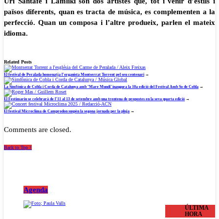
Uri Santafé i Lamliki són dos artistes que, tot i venir d’estils i
països diferents, quan es tracta de música, es complementen a la
perfecció. Quan un composa i l’altre produeix, parlen el mateix
idioma.
Related Posts
El festival de Peralada homenatja l’organista Montserrat Torrent pel seu centenari
→
La Simfònica de Cobla i Corda de Catalunya amb ‘Mare Mundi’ inaugura la 10a edició del Festival Amb So de Cobla
→
El Festimariu se celebrarà de l’11 al 13 de setembre amb una trentena de propostes en la seva quarta edició
→
El festival Microclima de Camprodon suspèn la segona jornada per la pluja
→
Comments are closed.
Back to Top ↑
Agenda
ÚLTIMA
HORA