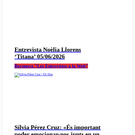
Entrevista Noèlia Llorens
‘Titana’ 05/06/2026
Recupera "Les Entrevistes a la Web"
Sílvia Pérez Cruz: «És important
poder emocionar-nos junts en un