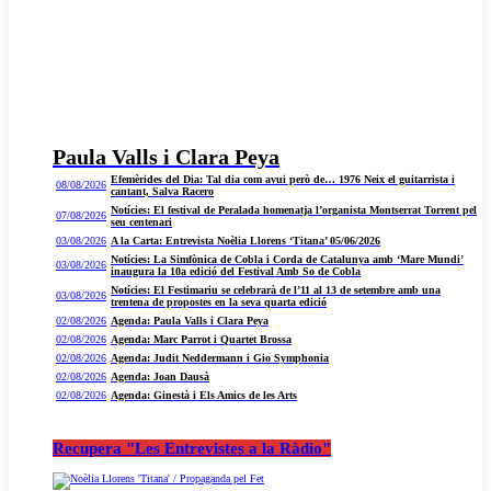
Paula Valls i Clara Peya
Efemèrides del Dia: Tal dia com avui però de… 1976 Neix el guitarrista i
08/08/2026
cantant, Salva Racero
Notícies: El festival de Peralada homenatja l’organista Montserrat Torrent pel
07/08/2026
seu centenari
03/08/2026
A la Carta: Entrevista Noèlia Llorens ‘Titana’ 05/06/2026
Notícies: La Simfònica de Cobla i Corda de Catalunya amb ‘Mare Mundi’
03/08/2026
inaugura la 10a edició del Festival Amb So de Cobla
Notícies: El Festimariu se celebrarà de l’11 al 13 de setembre amb una
03/08/2026
trentena de propostes en la seva quarta edició
02/08/2026
Agenda: Paula Valls i Clara Peya
02/08/2026
Agenda: Marc Parrot i Quartet Brossa
02/08/2026
Agenda: Judit Neddermann i Gio Symphonia
02/08/2026
Agenda: Joan Dausà
02/08/2026
Agenda: Ginestà i Els Amics de les Arts
Recupera "Les Entrevistes a la Ràdio"