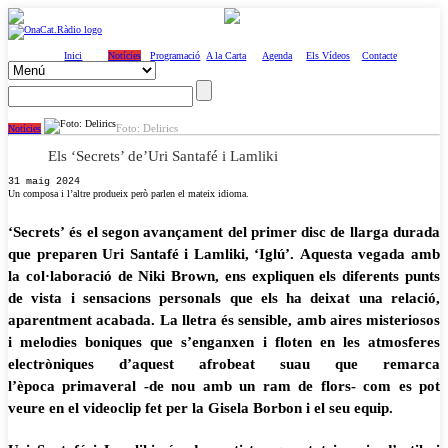
Inici
Notícies
Programació
A la Carta
Agenda
Els Vídeos
Contacte
Foto: Delirics
Notícies
Els ‘Secrets’ de’Uri Santafé i Lamliki
31 maig 2024
Un composa i l’altre produeix però parlen el mateix idioma.
‘Secrets’ és el segon avançament del primer disc de llarga durada
que preparen Uri Santafé i Lamliki, ‘Iglú’. Aquesta vegada amb
la col·laboració de Niki Brown, ens expliquen els diferents punts
de vista i sensacions personals que els ha deixat una relació,
aparentment acabada. La lletra és sensible, amb aires misteriosos
i melodies boniques que s’enganxen i floten en les atmosferes
electròniques d’aquest afrobeat suau que remarca
l’època primaveral -de nou amb un ram de flors- com es pot
veure en el videoclip fet per la Gisela Borbon i el seu equip.