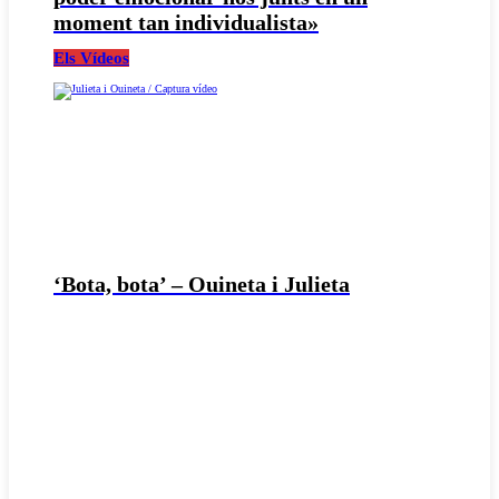
moment tan individualista»
Els Vídeos
‘Bota, bota’ – Ouineta i Julieta