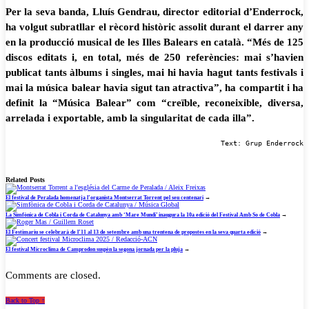
Per la seva banda, Lluís Gendrau, director editorial d’Enderrock,
ha volgut subratllar el rècord històric assolit durant el darrer any
en la producció musical de les Illes Balears en català. “Més de 125
discos editats i, en total, més de 250 referències: mai s’havien
publicat tants àlbums i singles, mai hi havia hagut tants festivals i
mai la música balear havia sigut tan atractiva”, ha compartit i ha
definit la “Música Balear” com “creïble, reconeixible, diversa,
arrelada i exportable, amb la singularitat de cada illa”.
Text: Grup Enderrock
Related Posts
El festival de Peralada homenatja l’organista Montserrat Torrent pel seu centenari
→
La Simfònica de Cobla i Corda de Catalunya amb ‘Mare Mundi’ inaugura la 10a edició del Festival Amb So de Cobla
→
El Festimariu se celebrarà de l’11 al 13 de setembre amb una trentena de propostes en la seva quarta edició
→
El festival Microclima de Camprodon suspèn la segona jornada per la pluja
→
Comments are closed.
Back to Top ↑