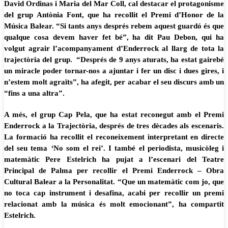
David Ordinas i Maria del Mar Coll, cal destacar el protagonisme
del grup Antònia Font, que ha recollit el Premi d’Honor de la
Música Balear. “Si tants anys després rebem aquest guardó és que
qualque cosa devem haver fet bé”, ha dit Pau Debon, qui ha
volgut agrair l’acompanyament d’Enderrock al llarg de tota la
trajectòria del grup. “Després de 9 anys aturats, ha estat gairebé
un miracle poder tornar-nos a ajuntar i fer un disc i dues gires, i
n’estem molt agraïts”, ha afegit, per acabar el seu discurs amb un
“fins a una altra”.
A més, el grup Cap Pela, que ha estat reconegut amb el Premi
Enderrock a la Trajectòria, després de tres dècades als escenaris.
La formació ha recollit el reconeixement interpretant en directe
del seu tema
‘
No som el rei’. I també el periodista, musicòleg i
matemàtic Pere Estelrich ha pujat a l’escenari del Teatre
Principal de Palma per recollir el Premi Enderrock – Obra
Cultural Balear a la Personalitat. “Que un matemàtic com jo, que
no toca cap instrument i desafina, acabi per recollir un premi
relacionat amb la música és molt emocionant”, ha compartit
Estelrich.