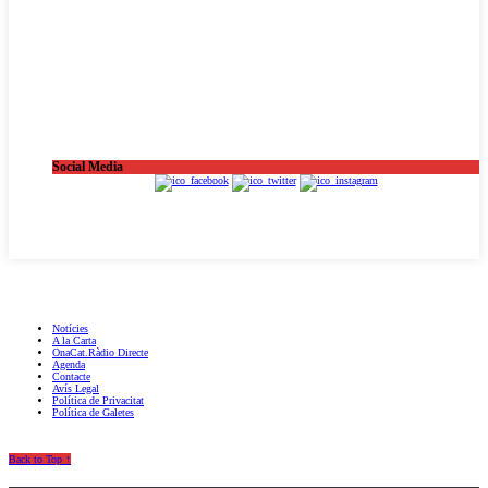
Social Media
OnaCat.Ràdio -- Powered by OnaCat.Ràdio
Notícies
A la Carta
OnaCat.Ràdio Directe
Agenda
Contacte
Avís Legal
Política de Privacitat
Política de Galetes
Back to Top ↑