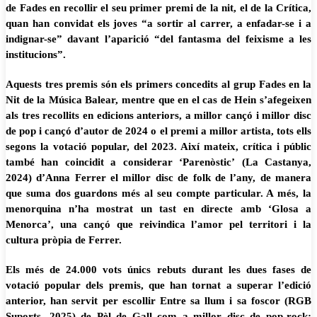
de Fades en recollir el seu primer premi de la nit, el de la Crítica,
quan han convidat els joves “a sortir al carrer, a enfadar-se i a
indignar-se” davant l’aparició “del fantasma del feixisme a les
institucions”.
Aquests tres premis són els primers concedits al grup Fades en la
Nit de la Música Balear, mentre que en el cas de Hein s’afegeixen
als tres recollits en edicions anteriors, a millor cançó i millor disc
de pop i cançó d’autor de 2024 o el premi a millor artista, tots ells
segons la votació popular, del 2023. Així mateix, crítica i públic
també han coincidit a considerar ‘Parenòstic’ (La Castanya,
2024) d’Anna Ferrer el millor disc de folk de l’any, de manera
que suma dos guardons més al seu compte particular. A més, la
menorquina n’ha mostrat un tast en directe amb ‘Glosa a
Menorca’, una cançó que reivindica l’amor pel territori i la
cultura pròpia de Ferrer.
Els més de 24.000 vots únics rebuts durant les dues fases de
votació popular dels premis, que han tornat a superar l’edició
anterior, han servit per escollir Entre sa llum i sa foscor (RGB
Suports, 2025) de Pèl de Gall com a millor disc de pop-rock;