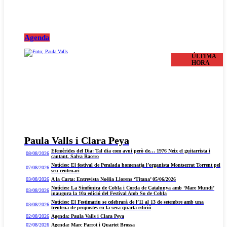
Agenda
ÚLTIMA
HORA
Paula Valls i Clara Peya
Efemèrides del Dia: Tal dia com avui però de… 1976 Neix el guitarrista i
08/08/2026
cantant, Salva Racero
Notícies: El festival de Peralada homenatja l’organista Montserrat Torrent pel
07/08/2026
seu centenari
03/08/2026
A la Carta: Entrevista Noèlia Llorens ‘Titana’ 05/06/2026
Notícies: La Simfònica de Cobla i Corda de Catalunya amb ‘Mare Mundi’
03/08/2026
inaugura la 10a edició del Festival Amb So de Cobla
Notícies: El Festimariu se celebrarà de l’11 al 13 de setembre amb una
03/08/2026
trentena de propostes en la seva quarta edició
02/08/2026
Agenda: Paula Valls i Clara Peya
02/08/2026
Agenda: Marc Parrot i Quartet Brossa