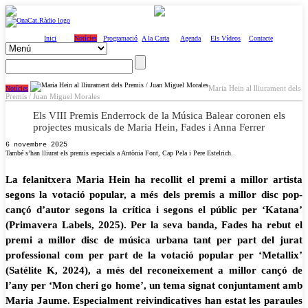
Inici
Notícies
Programació
A la Carta
Agenda
Els Vídeos
Contacte
Maria Hein al lliurament dels
Notícies
Premis / Juan Miguel Morales
Els VIII Premis Enderrock de la Música Balear coronen els
projectes musicals de Maria Hein, Fades i Anna Ferrer
6 novembre 2025
També s’han lliurat els premis especials a Antònia Font, Cap Pela i Pere Estelrich.
La felanitxera Maria Hein ha recollit el premi a millor artista
segons la votació popular, a més dels premis a millor disc pop-
cançó d’autor segons la crítica i segons el públic per ‘Katana’
(Primavera Labels, 2025). Per la seva banda, Fades ha rebut el
premi a millor disc de música urbana tant per part del jurat
professional com per part de la votació popular per ‘Metallix’
(Satélite K, 2024), a més del reconeixement a millor cançó de
l’any per ‘Mon cheri go home’, un tema signat conjuntament amb
Maria Jaume. Especialment reivindicatives han estat les paraules