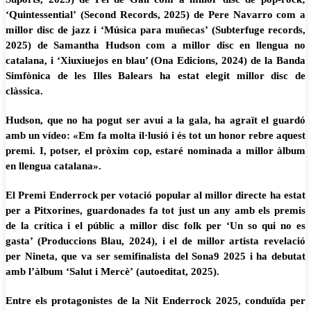
‘Quintessential’ (Second Records, 2025) de Pere Navarro com a
millor disc de jazz i ‘Música para muñecas’ (Subterfuge records,
2025) de Samantha Hudson com a millor disc en llengua no
catalana, i ‘Xiuxiuejos en blau’ (Ona Edicions, 2024) de la Banda
Simfònica de les Illes Balears ha estat elegit millor disc de
clàssica.
Hudson, que no ha pogut ser avui a la gala, ha agraït el guardó
amb un vídeo: «Em fa molta il·lusió i és tot un honor rebre aquest
premi. I, potser, el pròxim cop, estaré nominada a millor àlbum
en llengua catalana».
El Premi Enderrock per votació popular al millor directe ha estat
per a Pitxorines, guardonades fa tot just un any amb els premis
de la crítica i el públic a millor disc folk per ‘Un so qui no es
gasta’ (Produccions Blau, 2024), i el de millor artista revelació
per Nineta, que va ser semifinalista del Sona9 2025 i ha debutat
amb l’àlbum ‘Salut i Mercè’ (autoeditat, 2025).
Entre els protagonistes de la Nit Enderrock 2025, conduïda per