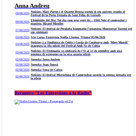
Anna Andreu
Notícies: Marc Parrot i el Quartet Brossa porten el seu univers creatiu al
09/08/2026
Festival de la Porta Ferrada de Sant Feliu de Guíxols
Efemèrides del Dia: Tal dia com avui però de… 1944 Neix el compositor i
09/08/2026
pianista, Ricard Miralles
Notícies: El festival de Peralada homenatja l’organista Montserrat Torrent pel
07/08/2026
seu centenari
03/08/2026
A la Carta: Entrevista Noèlia Llorens ‘Titana’ 05/06/2026
Notícies: La Simfònica de Cobla i Corda de Catalunya amb ‘Mare Mundi’
03/08/2026
inaugura la 10a edició del Festival Amb So de Cobla
Notícies: El Festimariu se celebrarà de l’11 al 13 de setembre amb una
03/08/2026
trentena de propostes en la seva quarta edició
02/08/2026
Agenda: Anna Andreu
02/08/2026
Agenda: Joan Dausà
02/08/2026
Agenda: Sopa de Cabra
Notícies: El festival Microclima de Camprodon suspèn la segona jornada per
02/08/2026
la pluja
Recupera "Les Entrevistes a la Ràdio"