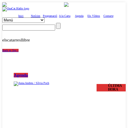
Inici
Notícies
Programació
A la Carta
Agenda
Els Vídeos
Contacte
elscatarresllibre
Back to Top ↑
Agenda
ÚLTIMA
HORA