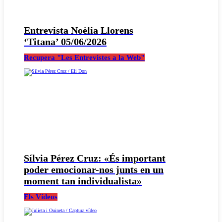
Entrevista Noèlia Llorens
‘Titana’ 05/06/2026
Recupera "Les Entrevistes a la Web"
Sílvia Pérez Cruz: «És important
poder emocionar-nos junts en un
moment tan individualista»
Els Vídeos