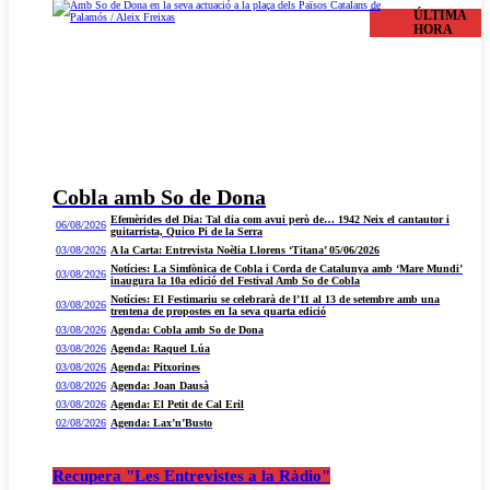
ÚLTIMA
HORA
Cobla amb So de Dona
Efemèrides del Dia: Tal dia com avui però de… 1942 Neix el cantautor i
06/08/2026
guitarrista, Quico Pi de la Serra
03/08/2026
A la Carta: Entrevista Noèlia Llorens ‘Titana’ 05/06/2026
Notícies: La Simfònica de Cobla i Corda de Catalunya amb ‘Mare Mundi’
03/08/2026
inaugura la 10a edició del Festival Amb So de Cobla
Notícies: El Festimariu se celebrarà de l’11 al 13 de setembre amb una
03/08/2026
trentena de propostes en la seva quarta edició
03/08/2026
Agenda: Cobla amb So de Dona
03/08/2026
Agenda: Raquel Lúa
03/08/2026
Agenda: Pitxorines
03/08/2026
Agenda: Joan Dausà
03/08/2026
Agenda: El Petit de Cal Eril
02/08/2026
Agenda: Lax’n’Busto
Recupera "Les Entrevistes a la Ràdio"