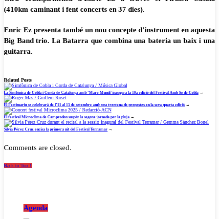
(410km caminant i fent concerts en 37 dies).
Enric Ez presenta també un nou concepte d’instrument en aquesta
Big Band trio. La Batarra que combina una bateria un baix i una
guitarra.
Related Posts
La Simfònica de Cobla i Corda de Catalunya amb ‘Mare Mundi’ inaugura la 10a edició del Festival Amb So de Cobla
→
El Festimariu se celebrarà de l’11 al 13 de setembre amb una trentena de propostes en la seva quarta edició
→
El festival Microclima de Camprodon suspèn la segona jornada per la pluja
→
Sílvia Pérez Cruz encisa la primera nit del Festival Terramar
→
Comments are closed.
Back to Top ↑
Agenda