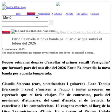
Inici
Notícies
Programació
A la Carta
Agenda
Els Vídeos
Contacte
Big Band Trio d'Enric Ez / Aleix Triadó
Notícies
Enric Ez revela la nova banda pel quart disc que sortirà el
febrer del 2026
2 desembre 2025
Tres multiinstrumentistes que exploren noves sonoritats amb la veu i la percussió al centre. .
Poques setmanes després d’escoltar el primer senzill ‘Pessigolles’
que formarà part del nou disc del 2026 Enric Ez desvetlla la nova
banda per aquesta temporada.
Claudia Steccato (cors, sintetitzadors i guitarra) Lara Tannus
(Percussió i cors) s’uneixen a l’equip i juntes preparen un
espectacle que et farà viatjar. Ple de contrastos, parla del
moviment, d’aturar-se, del camí d’anada, el de tornada, la
consciència i les contradiccions. 10 cançons escrites al llarg de la
Gira Transpirinenca d’Enric Ez a través el Pirineu Català