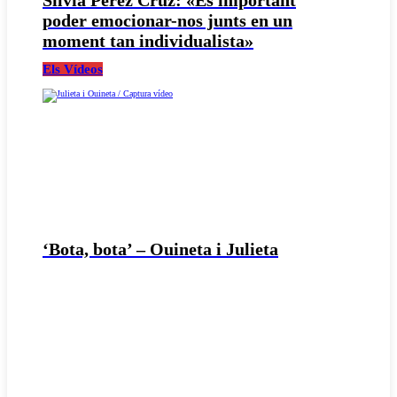
poder emocionar-nos junts en un
moment tan individualista»
Els Vídeos
‘Bota, bota’ – Ouineta i Julieta