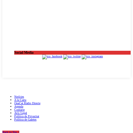
Social Media
OnaCat.Ràdio -- Powered by OnaCat.Ràdio
Notícies
A la Carta
OnaCat.Ràdio Directe
Agenda
Contacte
Avís Legal
Política de Privacitat
Política de Galetes
Back to Top ↑