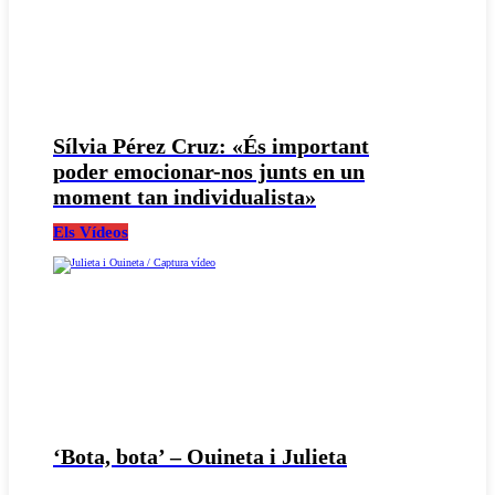
Sílvia Pérez Cruz: «És important
poder emocionar-nos junts en un
moment tan individualista»
Els Vídeos
‘Bota, bota’ – Ouineta i Julieta