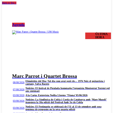
Back to Top ↑
Agenda
ÚLTIMA
HORA
Marc Parrot i Quartet Brossa
Efemèrides del Dia: Tal dia com avui però de… 1976 Neix el guitarrista i
08/08/2026
cantant, Salva Racero
Notícies: El festival de Peralada homenatja l’organista Montserrat Torrent pel
07/08/2026
seu centenari
03/08/2026
A la Carta: Entrevista Noèlia Llorens ‘Titana’ 05/06/2026
Notícies: La Simfònica de Cobla i Corda de Catalunya amb ‘Mare Mundi’
03/08/2026
inaugura la 10a edició del Festival Amb So de Cobla
Notícies: El Festimariu se celebrarà de l’11 al 13 de setembre amb una
03/08/2026
trentena de propostes en la seva quarta edició