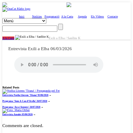
Inici
Notícies
Programació
A la Carta
Agenda
Els Vídeos
Contacte
Exili a Elba / Satélite K
A la Carta
Entrevista Exili a Elba 06/03/2026
Related Posts
Entrevista Noèlia Llorens ‘Titana’ 05/06/2026
→
Programa ‘Sons A Cau d’Orella’ 26/07/2026
→
Programa ‘Ara i Sempre’ 26/07/2026
→
Entrevista Amulet 05/06/2026
→
Comments are closed.