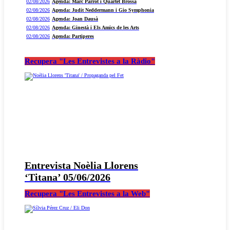
02/08/2026
Agenda: Marc Parrot i Quartet Brossa
02/08/2026
Agenda: Judit Neddermann i Gio Symphonia
02/08/2026
Agenda: Joan Dausà
02/08/2026
Agenda: Ginestà i Els Amics de les Arts
02/08/2026
Agenda: Partiperes
Recupera "Les Entrevistes a la Ràdio"
Entrevista Noèlia Llorens
‘Titana’ 05/06/2026
Recupera "Les Entrevistes a la Web"