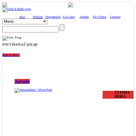
Inici
Notícies
Programació
A la Carta
Agenda
Els Vídeos
Contacte
ericvinaixa2-picap
Back to Top ↑
Agenda
ÚLTIMA
HORA