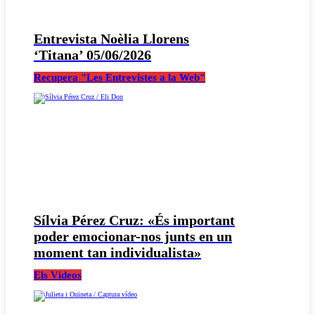
Entrevista Noèlia Llorens
‘Titana’ 05/06/2026
Recupera "Les Entrevistes a la Web"
Sílvia Pérez Cruz: «És important
poder emocionar-nos junts en un
moment tan individualista»
Els Vídeos