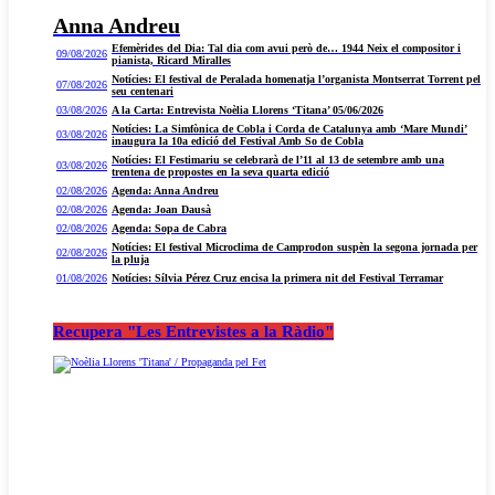
Anna Andreu
Efemèrides del Dia: Tal dia com avui però de… 1944 Neix el compositor i
09/08/2026
pianista, Ricard Miralles
Notícies: El festival de Peralada homenatja l’organista Montserrat Torrent pel
07/08/2026
seu centenari
03/08/2026
A la Carta: Entrevista Noèlia Llorens ‘Titana’ 05/06/2026
Notícies: La Simfònica de Cobla i Corda de Catalunya amb ‘Mare Mundi’
03/08/2026
inaugura la 10a edició del Festival Amb So de Cobla
Notícies: El Festimariu se celebrarà de l’11 al 13 de setembre amb una
03/08/2026
trentena de propostes en la seva quarta edició
02/08/2026
Agenda: Anna Andreu
02/08/2026
Agenda: Joan Dausà
02/08/2026
Agenda: Sopa de Cabra
Notícies: El festival Microclima de Camprodon suspèn la segona jornada per
02/08/2026
la pluja
01/08/2026
Notícies: Sílvia Pérez Cruz encisa la primera nit del Festival Terramar
Recupera "Les Entrevistes a la Ràdio"