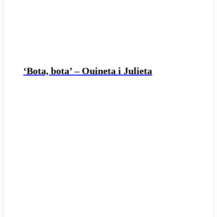
‘Bota, bota’ – Ouineta i Julieta