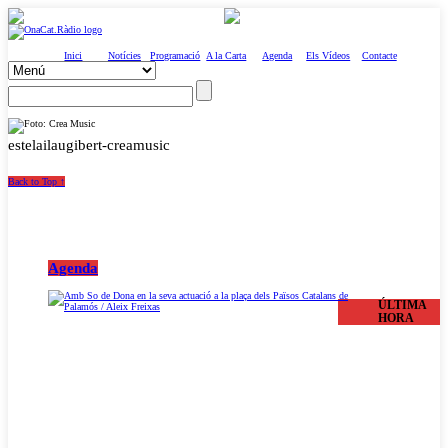
Inici
Notícies
Programació
A la Carta
Agenda
Els Vídeos
Contacte
estelailaugibert-creamusic
Back to Top ↑
Agenda
ÚLTIMA
HORA