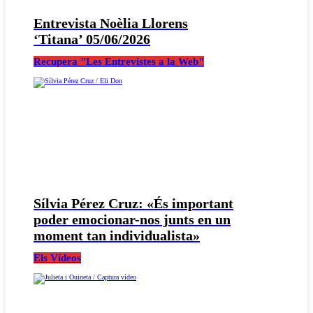
Entrevista Noèlia Llorens
‘Titana’ 05/06/2026
Recupera "Les Entrevistes a la Web"
Sílvia Pérez Cruz: «És important
poder emocionar-nos junts en un
moment tan individualista»
Els Vídeos