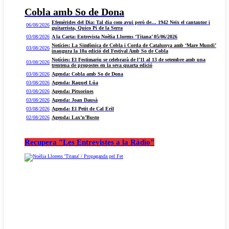
Cobla amb So de Dona
Efemèrides del Dia: Tal dia com avui però de… 1942 Neix el cantautor i
06/08/2026
guitarrista, Quico Pi de la Serra
03/08/2026
A la Carta: Entrevista Noèlia Llorens ‘Titana’ 05/06/2026
Notícies: La Simfònica de Cobla i Corda de Catalunya amb ‘Mare Mundi’
03/08/2026
inaugura la 10a edició del Festival Amb So de Cobla
Notícies: El Festimariu se celebrarà de l’11 al 13 de setembre amb una
03/08/2026
trentena de propostes en la seva quarta edició
03/08/2026
Agenda: Cobla amb So de Dona
03/08/2026
Agenda: Raquel Lúa
03/08/2026
Agenda: Pitxorines
03/08/2026
Agenda: Joan Dausà
03/08/2026
Agenda: El Petit de Cal Eril
02/08/2026
Agenda: Lax’n’Busto
Recupera "Les Entrevistes a la Ràdio"