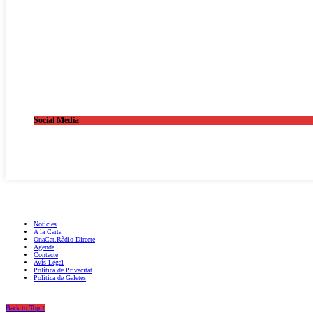
Social Media
OnaCat.Ràdio -- Powered by OnaCat.Ràdio
Notícies
A la Carta
OnaCat.Ràdio Directe
Agenda
Contacte
Avís Legal
Política de Privacitat
Política de Galetes
Back to Top ↑