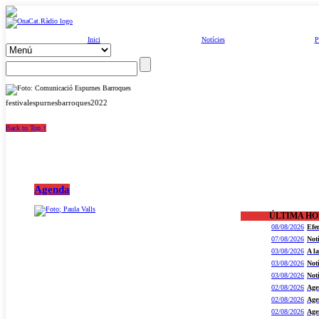
Inici
Notícies
P
festivalespurnesbarroques2022
Back to Top ↑
Agenda
ÚLTIMA H
08/08/2026
Efe
07/08/2026
Not
03/08/2026
A l
03/08/2026
Not
03/08/2026
Not
02/08/2026
Age
02/08/2026
Age
02/08/2026
Age