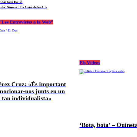
nda: Joan Dausà
nda: Ginestà i Els Amics de les Arts
Les Entrevistes a la Web"
Els Vídeos
Pérez Cruz: «És important
mocionar-nos junts en un
tan individualista»
‘Bota, bota’ – Ouineta