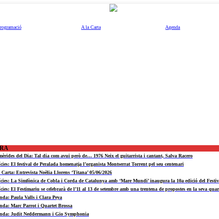
rogramació
A la Carta
Agenda
ORA
mèrides del Dia: Tal dia com avui però de… 1976 Neix el guitarrista i cantant, Salva Racero
ícies: El festival de Peralada homenatja l’organista Montserrat Torrent pel seu centenari
a Carta: Entrevista Noèlia Llorens ‘Titana’ 05/06/2026
ícies: La Simfònica de Cobla i Corda de Catalunya amb ‘Mare Mundi’ inaugura la 10a edició del Fest
ícies: El Festimariu se celebrarà de l’11 al 13 de setembre amb una trentena de propostes en la seva quar
nda: Paula Valls i Clara Peya
nda: Marc Parrot i Quartet Brossa
nda: Judit Neddermann i Gio Symphonia