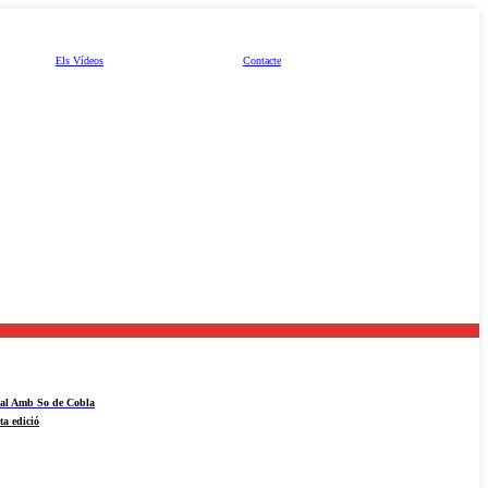
Els Vídeos
Contacte
ival Amb So de Cobla
ta edició