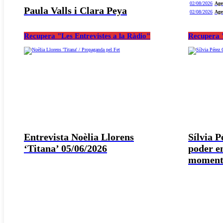
02/08/2026
Age
Paula Valls i Clara Peya
02/08/2026
Age
Recupera "Les Entrevistes a la Ràdio"
Recupera "
Entrevista Noèlia Llorens
Sílvia 
‘Titana’ 05/06/2026
poder e
moment 