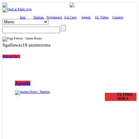
Inici
Notícies
Programació
A la Carta
Agenda
Els Vídeos
Contacte
figaflawas18-jaumeroma
Back to Top ↑
Agenda
ÚLTIMA
HORA