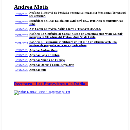
Andrea Motis
Notícies: El festival de Peralada homenatja l’organista Montserrat Torrent pel
07/08/2026
seu centenari
Efemèrides del Dia: Tal dia com avui però de… 1948 Neix el cantautor Pau
07/08/2026
Riba
03/08/2026
A la Carta: Entrevista Noèlia Llorens ‘Titana’ 05/06/2026
Notícies: La Simfònica de Cobla i Corda de Catalunya amb ‘Mare Mundi’
03/08/2026
inaugura la 10a edició del Festival Amb So de Cobla
Notícies: El Festimariu se celebrarà de l’11 al 13 de setembre amb una
03/08/2026
trentena de propostes en la seva quarta edició
02/08/2026
Agenda: Andrea Motis
02/08/2026
Agenda: Sopa de Cabra
02/08/2026
Agenda: Naina i La Fúmiga
02/08/2026
Agenda: Obeses i Cobla Berga Jove
02/08/2026
Agenda: Suu
Recupera "Les Entrevistes a la Ràdio"