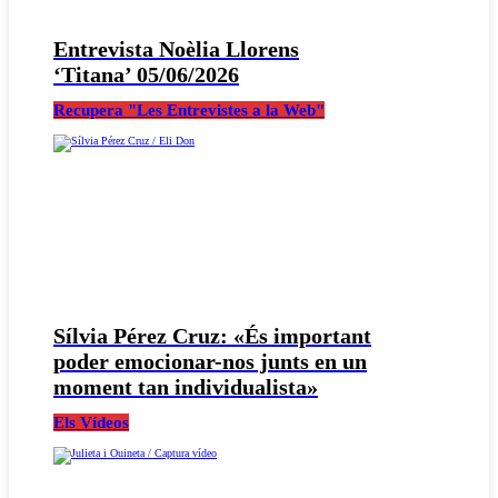
Entrevista Noèlia Llorens
‘Titana’ 05/06/2026
Recupera "Les Entrevistes a la Web"
Sílvia Pérez Cruz: «És important
poder emocionar-nos junts en un
moment tan individualista»
Els Vídeos