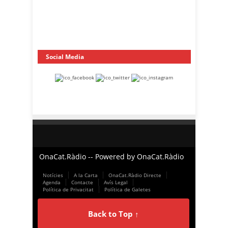
Social Media
OnaCat.Ràdio -- Powered by OnaCat.Ràdio
Notícies
A la Carta
OnaCat.Ràdio Directe
Agenda
Contacte
Avís Legal
Política de Privacitat
Política de Galetes
Back to Top ↑