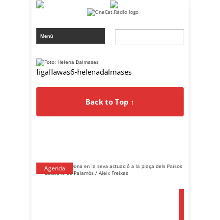
figaflawas6-helenadalmases
Back to Top ↑
Agenda