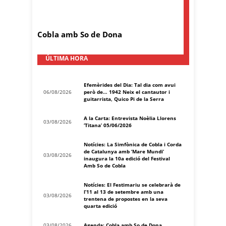
Cobla amb So de Dona
ÚLTIMA HORA
Efemèrides del Dia: Tal dia com avui
06/08/2026
però de… 1942 Neix el cantautor i
guitarrista, Quico Pi de la Serra
A la Carta: Entrevista Noèlia Llorens
03/08/2026
‘Titana’ 05/06/2026
Notícies: La Simfònica de Cobla i Corda
de Catalunya amb ‘Mare Mundi’
03/08/2026
inaugura la 10a edició del Festival
Amb So de Cobla
Notícies: El Festimariu se celebrarà de
l’11 al 13 de setembre amb una
03/08/2026
trentena de propostes en la seva
quarta edició
03/08/2026
Agenda: Cobla amb So de Dona