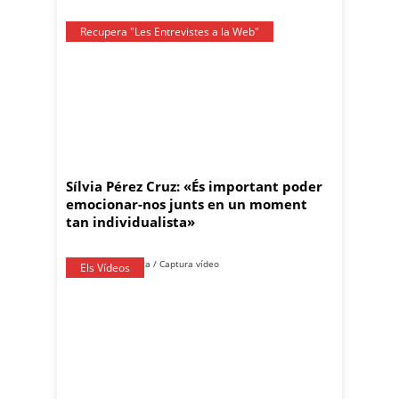
Recupera "Les Entrevistes a la Web"
Sílvia Pérez Cruz: «És important poder
emocionar-nos junts en un moment
tan individualista»
Els Vídeos