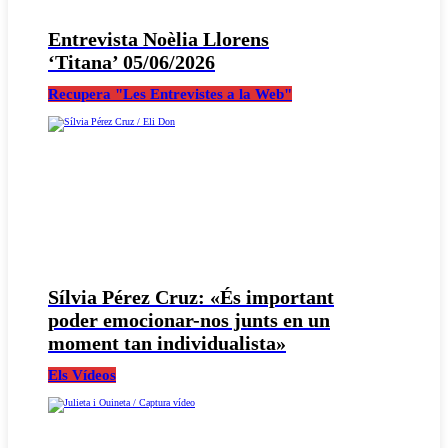
Entrevista Noèlia Llorens
‘Titana’ 05/06/2026
Recupera "Les Entrevistes a la Web"
Sílvia Pérez Cruz: «És important
poder emocionar-nos junts en un
moment tan individualista»
Els Vídeos