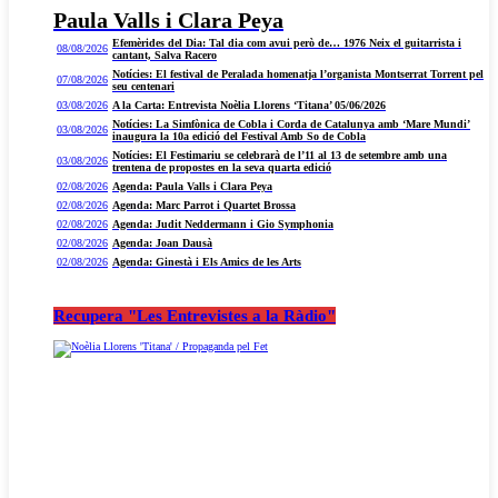
Paula Valls i Clara Peya
Efemèrides del Dia: Tal dia com avui però de… 1976 Neix el guitarrista i
08/08/2026
cantant, Salva Racero
Notícies: El festival de Peralada homenatja l’organista Montserrat Torrent pel
07/08/2026
seu centenari
03/08/2026
A la Carta: Entrevista Noèlia Llorens ‘Titana’ 05/06/2026
Notícies: La Simfònica de Cobla i Corda de Catalunya amb ‘Mare Mundi’
03/08/2026
inaugura la 10a edició del Festival Amb So de Cobla
Notícies: El Festimariu se celebrarà de l’11 al 13 de setembre amb una
03/08/2026
trentena de propostes en la seva quarta edició
02/08/2026
Agenda: Paula Valls i Clara Peya
02/08/2026
Agenda: Marc Parrot i Quartet Brossa
02/08/2026
Agenda: Judit Neddermann i Gio Symphonia
02/08/2026
Agenda: Joan Dausà
02/08/2026
Agenda: Ginestà i Els Amics de les Arts
Recupera "Les Entrevistes a la Ràdio"