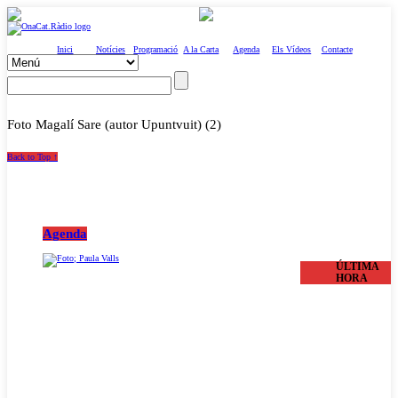
Inici
Notícies
Programació
A la Carta
Agenda
Els Vídeos
Contacte
Foto Magalí Sare (autor Upuntvuit) (2)
Back to Top ↑
Agenda
ÚLTIMA
HORA