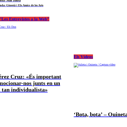
nda: Joan Dausà
nda: Ginestà i Els Amics de les Arts
Les Entrevistes a la Web"
Els Vídeos
Pérez Cruz: «És important
mocionar-nos junts en un
tan individualista»
‘Bota, bota’ – Ouineta