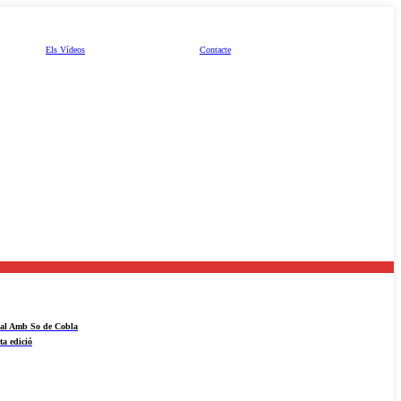
Els Vídeos
Contacte
ival Amb So de Cobla
ta edició