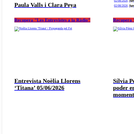
02/08/2026
Age
Paula Valls i Clara Peya
02/08/2026
Age
Recupera "Les Entrevistes a la Ràdio"
Recupera "
Entrevista Noèlia Llorens
Sílvia 
‘Titana’ 05/06/2026
poder e
moment 