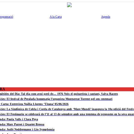
rogramació
A la Carta
Agenda
ORA
mèrides del Dia: Tal dia com avui però de… 1976 Neix el guitarrista i cantant, Salva Racero
ícies: El festival de Peralada homenatja l’organista Montserrat Torrent pel seu centenari
a Carta: Entrevista Noèlia Llorens ‘Titana’ 05/06/2026
ícies: La Simfònica de Cobla i Corda de Catalunya amb ‘Mare Mundi’ inaugura la 10a edició del Fest
ícies: El Festimariu se celebrarà de l’11 al 13 de setembre amb una trentena de propostes en la seva quar
nda: Paula Valls i Clara Peya
nda: Marc Parrot i Quartet Brossa
nda: Judit Neddermann i Gio Symphonia