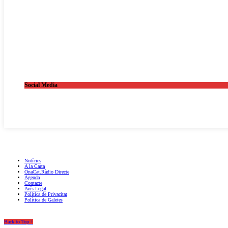
Social Media
OnaCat.Ràdio -- Powered by OnaCat.Ràdio
Notícies
A la Carta
OnaCat.Ràdio Directe
Agenda
Contacte
Avís Legal
Política de Privacitat
Política de Galetes
Back to Top ↑