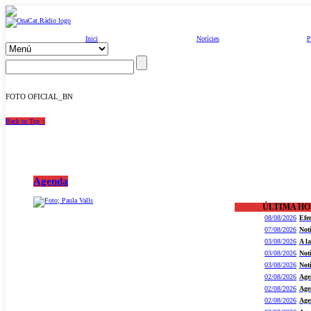
Inici
Notícies
P
FOTO OFICIAL_BN
Back to Top ↑
Agenda
ÚLTIMA H
08/08/2026
Efe
07/08/2026
Not
03/08/2026
A l
03/08/2026
Not
03/08/2026
Not
02/08/2026
Age
02/08/2026
Age
02/08/2026
Age