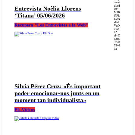
com/
playl
Entrevista Noèlia Llorens
ist/5
M1K
‘Titana’ 05/06/2026
i7Fk
EwN
sGdl
Recupera "Les Entrevistes a la Web"
VgQ
0Ws
h?
si=f0
63e6
3778
7546
3a
Sílvia Pérez Cruz: «És important
poder emocionar-nos junts en un
moment tan individualista»
Els Vídeos