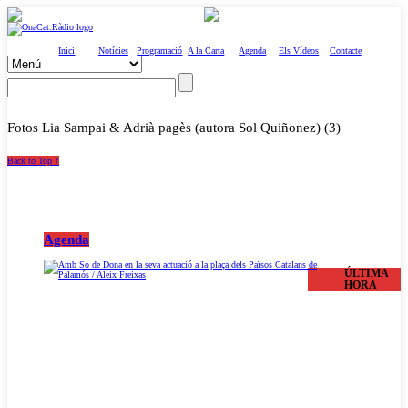
Inici
Notícies
Programació
A la Carta
Agenda
Els Vídeos
Contacte
Fotos Lia Sampai & Adrià pagès (autora Sol Quiñonez) (3)
Back to Top ↑
Agenda
ÚLTIMA
HORA