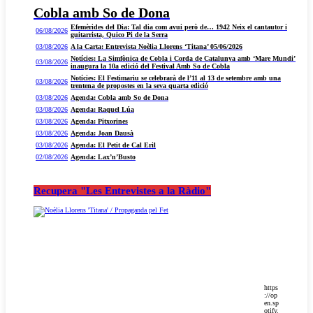
Cobla amb So de Dona
Efemèrides del Dia: Tal dia com avui però de… 1942 Neix el cantautor i
06/08/2026
guitarrista, Quico Pi de la Serra
03/08/2026
A la Carta: Entrevista Noèlia Llorens ‘Titana’ 05/06/2026
Notícies: La Simfònica de Cobla i Corda de Catalunya amb ‘Mare Mundi’
03/08/2026
inaugura la 10a edició del Festival Amb So de Cobla
Notícies: El Festimariu se celebrarà de l’11 al 13 de setembre amb una
03/08/2026
trentena de propostes en la seva quarta edició
03/08/2026
Agenda: Cobla amb So de Dona
03/08/2026
Agenda: Raquel Lúa
03/08/2026
Agenda: Pitxorines
03/08/2026
Agenda: Joan Dausà
03/08/2026
Agenda: El Petit de Cal Eril
02/08/2026
Agenda: Lax’n’Busto
Recupera "Les Entrevistes a la Ràdio"
https
://op
en.sp
otify.