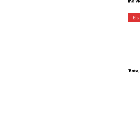
indivi
Els
‘Bota,