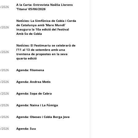
A la Carta: Entrevista Noèlia Llorens
8/2026
‘Titana’ 05/06/2026
Notícies: La Simfònica de Cobla i Corda
de Catalunya amb ‘Mare Mundi’
8/2026
inaugura la 10a edició del Festival
Amb So de Cobla
Notícies: El Festimariu se celebrarà de
l’11 al 13 de setembre amb una
8/2026
trentena de propostes en la seva
quarta edició
8/2026
Agenda: Filomena
8/2026
Agenda: Andrea Motis
8/2026
Agenda: Sopa de Cabra
8/2026
Agenda: Naina i La Fúmiga
8/2026
Agenda: Obeses i Cobla Berga Jove
8/2026
Agenda: Suu