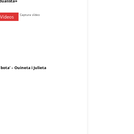
dualista»
 Vídeos
 bota’ – Ouineta i Julieta