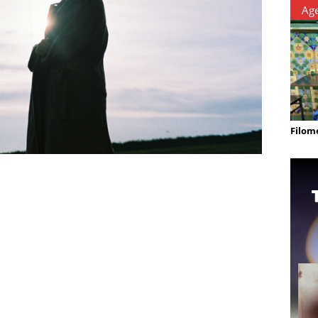
Ag
Filom