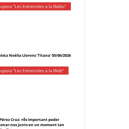
upera "Les Entrevistes a la Ràdio"
ista Noèlia Llorens ‘Titana’ 05/06/2026
upera "Les Entrevistes a la Web"
 Pérez Cruz: «És important poder
onar-nos junts en un moment tan