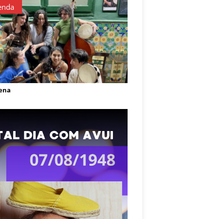
enda
ena