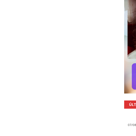
ÚLT
07/0