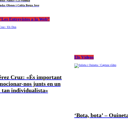
nda: Naina i La Fúmiga
nda: Obeses i Cobla Berga Jove
Les Entrevistes a la Web"
Els Vídeos
Pérez Cruz: «És important
mocionar-nos junts en un
tan individualista»
‘Bota, bota’ – Ouineta