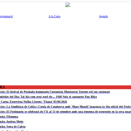
rogramació
A la Carta
Agenda
ORA
ícies: El festival de Peralada homenatja l’organista Montserrat Torrent pel seu centenari
mèrides del Dia: Tal dia com avui però de… 1948 Neix el cantautor Pau Riba
a Carta: Entrevista Noèlia Llorens ‘Titana’ 05/06/2026
ícies: La Simfònica de Cobla i Corda de Catalunya amb ‘Mare Mundi’ inaugura la 10a edició del Fest
ícies: El Festimariu se celebrarà de l’11 al 13 de setembre amb una trentena de propostes en la seva quar
nda: Filomena
nda: Andrea Motis
nda: Sopa de Cabra