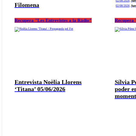
02/08/2026
Age
Filomena
02/08/2026
Age
Recupera "Les Entrevistes a la Ràdio"
Recupera "
Entrevista Noèlia Llorens
Sílvia 
‘Titana’ 05/06/2026
poder e
moment 