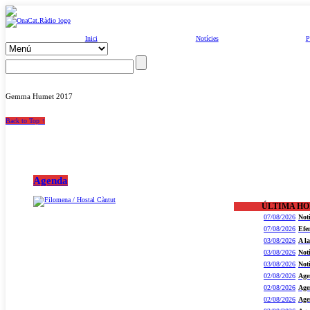
Inici
Notícies
P
Gemma Humet 2017
Back to Top ↑
Agenda
ÚLTIMA H
07/08/2026
Not
07/08/2026
Efe
03/08/2026
A l
03/08/2026
Not
03/08/2026
Not
02/08/2026
Age
02/08/2026
Age
02/08/2026
Age