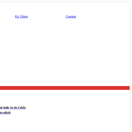
Els Vídeos
Contacte
ival Amb So de Cobla
ta edició