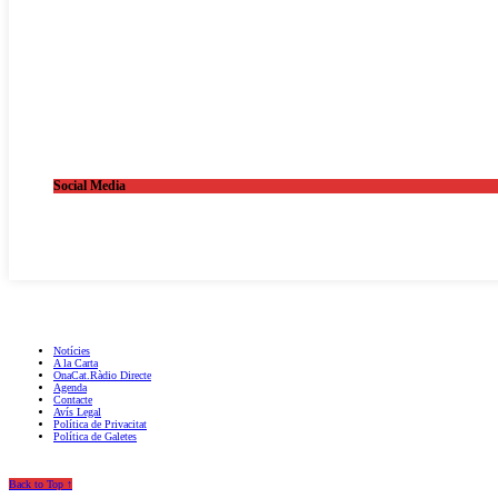
Social Media
OnaCat.Ràdio -- Powered by OnaCat.Ràdio
Notícies
A la Carta
OnaCat.Ràdio Directe
Agenda
Contacte
Avís Legal
Política de Privacitat
Política de Galetes
Back to Top ↑