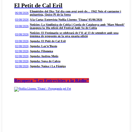
El Petit de Cal Eril
Efemèrides del Dia: Tal dia com avui però de… 1942 Neix el cantautor i
06/08/2026
guitarrista, Quico Pi de la Serra
03/08/2026
A la Carta: Entrevista Noèlia Llorens ‘Titana’ 05/06/2026
Notícies: La Simfònica de Cobla i Corda de Catalunya amb ‘Mare Mundi’
03/08/2026
inaugura la 10a edició del Festival Amb So de Cobla
Notícies: El Festimariu se celebrarà de l’11 al 13 de setembre amb una
03/08/2026
trentena de propostes en la seva quarta edició
03/08/2026
Agenda: El Petit de Cal Eril
02/08/2026
Agenda: Lax’n’Busto
02/08/2026
Agenda: Filomena
02/08/2026
Agenda: Andrea Motis
02/08/2026
Agenda: Sopa de Cabra
02/08/2026
Agenda: Naina i La Fúmiga
Recupera "Les Entrevistes a la Ràdio"