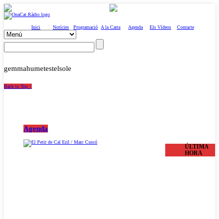
Inici
Notícies
Programació
A la Carta
Agenda
Els Vídeos
Contacte
gemmahumetestelsole
Back to Top ↑
Agenda
ÚLTIMA
HORA