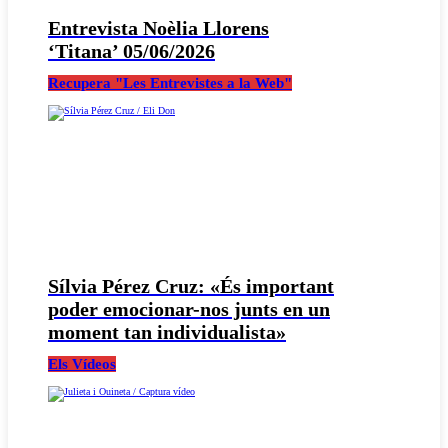
Entrevista Noèlia Llorens
‘Titana’ 05/06/2026
Recupera "Les Entrevistes a la Web"
Sílvia Pérez Cruz: «És important
poder emocionar-nos junts en un
moment tan individualista»
Els Vídeos