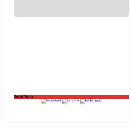
Social Media
OnaCat.Ràdio -- Powered by OnaCat.Ràdio