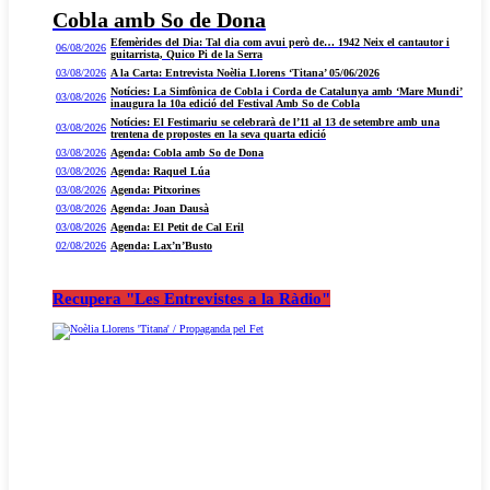
Cobla amb So de Dona
Efemèrides del Dia: Tal dia com avui però de… 1942 Neix el cantautor i
06/08/2026
guitarrista, Quico Pi de la Serra
03/08/2026
A la Carta: Entrevista Noèlia Llorens ‘Titana’ 05/06/2026
Notícies: La Simfònica de Cobla i Corda de Catalunya amb ‘Mare Mundi’
03/08/2026
inaugura la 10a edició del Festival Amb So de Cobla
Notícies: El Festimariu se celebrarà de l’11 al 13 de setembre amb una
03/08/2026
trentena de propostes en la seva quarta edició
03/08/2026
Agenda: Cobla amb So de Dona
03/08/2026
Agenda: Raquel Lúa
03/08/2026
Agenda: Pitxorines
03/08/2026
Agenda: Joan Dausà
03/08/2026
Agenda: El Petit de Cal Eril
02/08/2026
Agenda: Lax’n’Busto
Recupera "Les Entrevistes a la Ràdio"