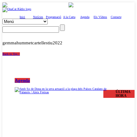
Inici
Notícies
Programació
A la Carta
Agenda
Els Vídeos
Contacte
gemmahummetcartellestiu2022
Back to Top ↑
Agenda
ÚLTIMA
HORA