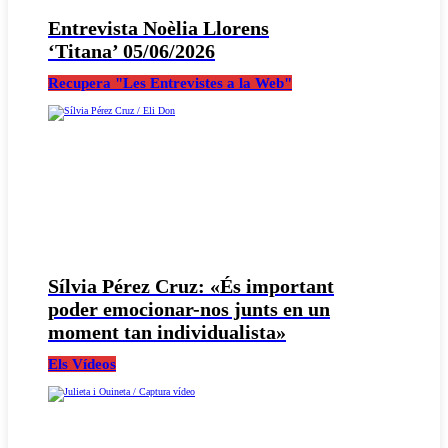
Entrevista Noèlia Llorens
‘Titana’ 05/06/2026
Recupera "Les Entrevistes a la Web"
Sílvia Pérez Cruz: «És important
poder emocionar-nos junts en un
moment tan individualista»
Els Vídeos