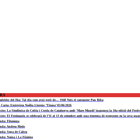
ORA
mèrides del Dia: Tal dia com avui però de… 1948 Neix el cantautor Pau Riba
a Carta: Entrevista Noèlia Llorens ‘Titana’ 05/06/2026
ícies: La Simfònica de Cobla i Corda de Catalunya amb ‘Mare Mundi’ inaugura la 10a edició del Fest
ícies: El Festimariu se celebrarà de l’11 al 13 de setembre amb una trentena de propostes en la seva quar
nda: Filomena
nda: Andrea Motis
nda: Sopa de Cabra
nda: Naina i La Fúmiga