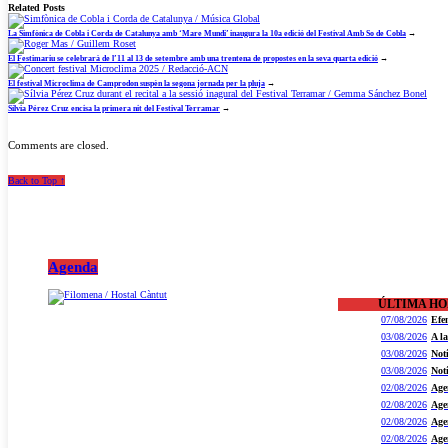
Related Posts
La Simfònica de Cobla i Corda de Catalunya amb ‘Mare Mundi’ inaugura la 10a edició del Festival Amb So de Cobla
→
El Festimariu se celebrarà de l’11 al 13 de setembre amb una trentena de propostes en la seva quarta edició
→
El festival Microclima de Camprodon suspèn la segona jornada per la pluja
→
Sílvia Pérez Cruz encisa la primera nit del Festival Terramar
→
Comments are closed.
Back to Top ↑
Agenda
ÚLTIMA H
07/08/2026
Efe
03/08/2026
A l
03/08/2026
Not
03/08/2026
Not
02/08/2026
Age
02/08/2026
Age
02/08/2026
Age
02/08/2026
Age