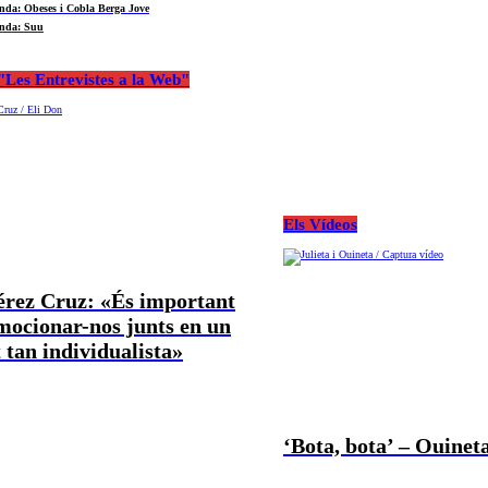
nda: Obeses i Cobla Berga Jove
nda: Suu
Les Entrevistes a la Web"
Els Vídeos
Pérez Cruz: «És important
mocionar-nos junts en un
tan individualista»
‘Bota, bota’ – Ouineta