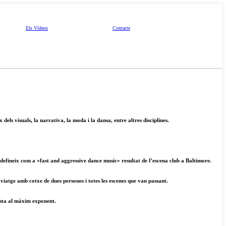
Els Vídeos
Contacte
els visuals, la narrativa, la moda i la dansa, entre altres disciplines.
s defineix com a «fast and aggressive dance music» resultat de l’escena club a Baltimore.
 viatge amb cotxe de dues persones i totes les escenes que van passant.
ista al màxim exponent.