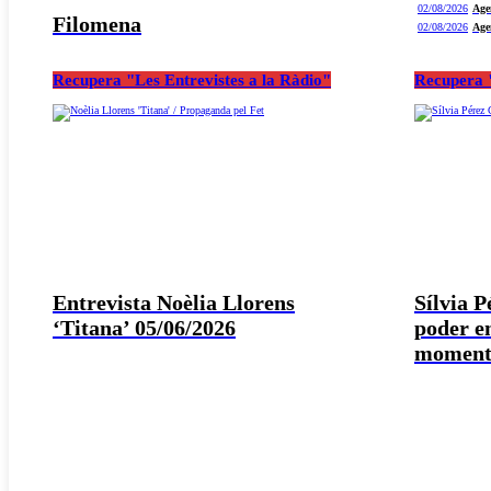
02/08/2026
Age
Filomena
02/08/2026
Age
Recupera "Les Entrevistes a la Ràdio"
Recupera "
Entrevista Noèlia Llorens
Sílvia 
‘Titana’ 05/06/2026
poder e
moment 