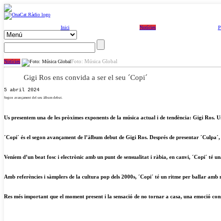
Inici
Notícies
P
Foto: Música Global
Notícies
Gigi Ros ens convida a ser el seu ´Copi´
5 abril 2024
Segon avançament del seu àlbum debut.
Us presentem una de les pròximes exponents de la música actual i de tendència: Gigi Ros. Una 
´Copi´ és el segon avançament de l’àlbum debut de Gigi Ros. Després de presentar ´Culpa´, aq
Veníem d’un beat fosc i electrònic amb un punt de sensualitat i ràbia, en canvi, ´Copi´ té un
Amb referències i sàmplers de la cultura pop dels 2000s, ´Copi´ té un ritme per ballar amb m
Res més important que el moment present i la sensació de no tornar a casa, una emoció con