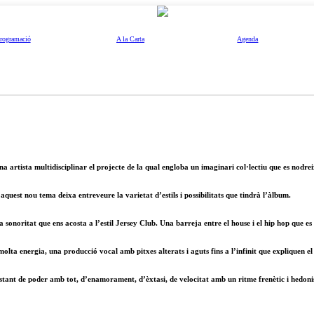
rogramació
A la Carta
Agenda
artista multidisciplinar el projecte de la qual engloba un imaginari col·lectiu que es nodreix d
uest nou tema deixa entreveure la varietat d’estils i possibilitats que tindrà l’àlbum.
a sonoritat que ens acosta a l’estil Jersey Club. Una barreja entre el house i el hip hop que e
olta energia, una producció vocal amb pitxes alterats i aguts fins a l’infinit que expliquen el
stant de poder amb tot, d’enamorament, d’èxtasi, de velocitat amb un ritme frenètic i hedon