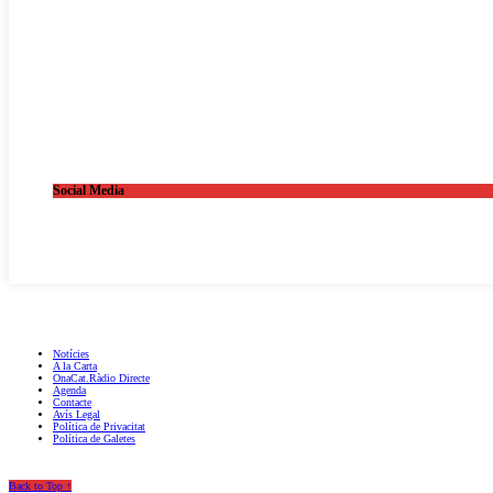
Social Media
OnaCat.Ràdio -- Powered by OnaCat.Ràdio
Notícies
A la Carta
OnaCat.Ràdio Directe
Agenda
Contacte
Avís Legal
Política de Privacitat
Política de Galetes
Back to Top ↑