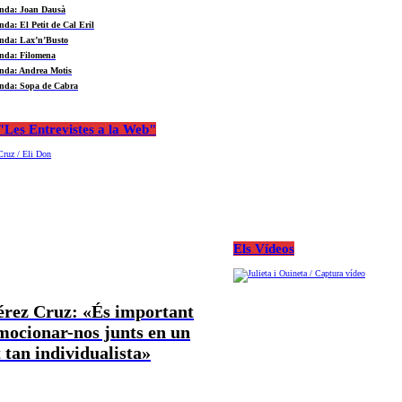
nda: Joan Dausà
nda: El Petit de Cal Eril
nda: Lax’n’Busto
nda: Filomena
nda: Andrea Motis
nda: Sopa de Cabra
Les Entrevistes a la Web"
Els Vídeos
Pérez Cruz: «És important
mocionar-nos junts en un
tan individualista»