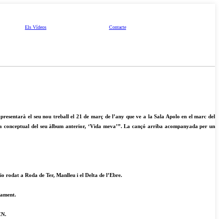
Els Vídeos
Contacte
presentarà el seu nou treball el 21 de març de l’any que ve a la Sala Apolo en el marc del
ínia conceptual del seu àlbum anterior, ‘Vida meva’”. La cançó arriba acompanyada per un
o rodat a Roda de Ter, Manlleu i el Delta de l’Ebre.
enament.
CN.