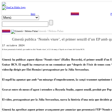
Inici
Notícies
P
Ginestà / Helena Palau
Notícies
Ginestà publica ‘Només viure’, el primer senzill d’un EP amb q
17 octubre 2024
El duet presentarà el treball, que també es dirà ‘Només viure’, el 21 de març a l’Apolo en el marc del Guitar BCN.
Ginestà ha publicat aquest dijous ‘Només viure’ (Halley Records), el primer senzill d’un 
Guitar BCN. El segell ha remarcat en un comunicat que “després de l’èxit de temes com ‘
videoclip dirigit per Eloi Román i protagonitzat per la Júlia Serrasolsas.
El segell ha apuntat que amb “un missatge d’empoderament, la cançó transmet optimisme i c
Gravat entre els mesos d’agost i setembre a Royuela Studio, aquest senzill, produït per Pe
El vídeo, protagonitzat per la Júlia Serrasolsas, narra la història d’una noia que decideix pe
Ginestà ha aprofitat aquest primer avançament per anunciar que presentarà l’EP ‘Només viu