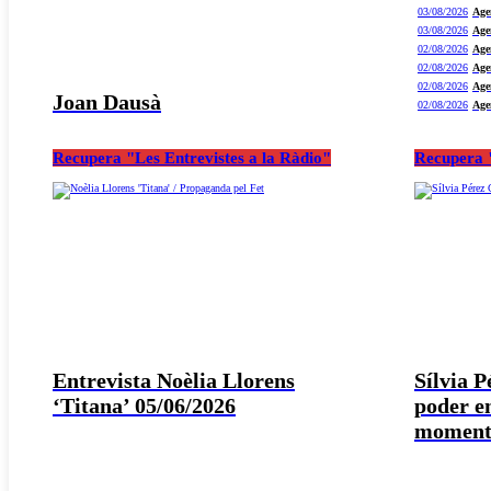
03/08/2026
Age
03/08/2026
Age
02/08/2026
Age
02/08/2026
Age
02/08/2026
Age
Joan Dausà
02/08/2026
Age
Recupera "Les Entrevistes a la Ràdio"
Recupera "
Entrevista Noèlia Llorens
Sílvia 
‘Titana’ 05/06/2026
poder e
moment 