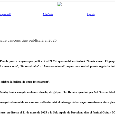
rogramació
A la Carta
Agenda
uatre cançons que publicarà el 2025
EP amb quatre cançons que publicarà el 2025 i que també es titularà ‘Només viure’. El grup 
La meva sort’, ‘De tot el món’ o ‘Amor estacional’, aquest nou treball pretén seguir la l
elebra la bellesa de viure intensament”.
p Saula, també compta amb un videoclip dirigit per Eloi Román i produït per Sol Naixent Studi
rseguir el somni de ser cantant, reflectint així el missatge de la cançó: atrevir-se a viure pl
re’ en directe el 21 de març de 2025 a la Sala Apolo de Barcelona dins el festival Guitar B