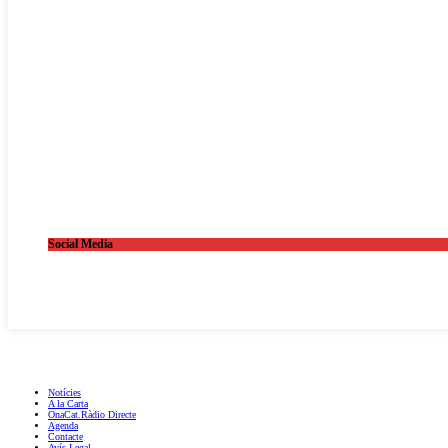
Social Media
OnaCat.Ràdio -- Powered by OnaCat.Ràdio
Notícies
A la Carta
OnaCat.Ràdio Directe
Agenda
Contacte
Avís Legal