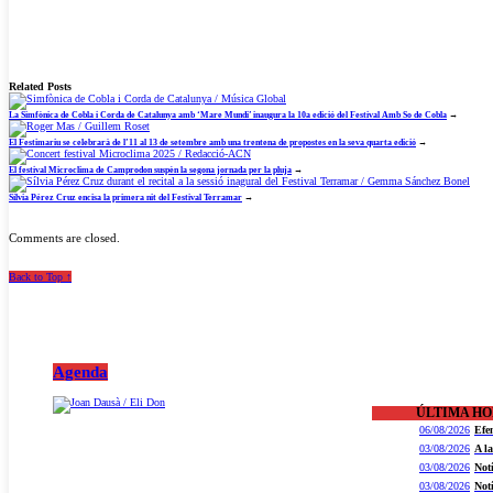
Related Posts
La Simfònica de Cobla i Corda de Catalunya amb ‘Mare Mundi’ inaugura la 10a edició del Festival Amb So de Cobla
→
El Festimariu se celebrarà de l’11 al 13 de setembre amb una trentena de propostes en la seva quarta edició
→
El festival Microclima de Camprodon suspèn la segona jornada per la pluja
→
Sílvia Pérez Cruz encisa la primera nit del Festival Terramar
→
Comments are closed.
Back to Top ↑
Agenda
ÚLTIMA H
06/08/2026
Efe
03/08/2026
A l
03/08/2026
Not
03/08/2026
Not