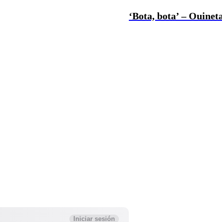
‘Bota, bota’ – Ouineta