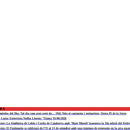
ORA
mèrides del Dia: Tal dia com avui però de… 1942 Neix el cantautor i guitarrista, Quico Pi de la Serra
a Carta: Entrevista Noèlia Llorens ‘Titana’ 05/06/2026
ícies: La Simfònica de Cobla i Corda de Catalunya amb ‘Mare Mundi’ inaugura la 10a edició del Fest
ícies: El Festimariu se celebrarà de l’11 al 13 de setembre amb una trentena de propostes en la seva quar