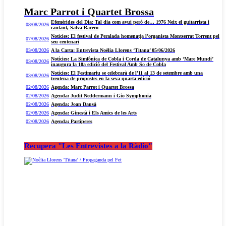
Marc Parrot i Quartet Brossa
Efemèrides del Dia: Tal dia com avui però de… 1976 Neix el guitarrista i
08/08/2026
cantant, Salva Racero
Notícies: El festival de Peralada homenatja l’organista Montserrat Torrent pel
07/08/2026
seu centenari
03/08/2026
A la Carta: Entrevista Noèlia Llorens ‘Titana’ 05/06/2026
Notícies: La Simfònica de Cobla i Corda de Catalunya amb ‘Mare Mundi’
03/08/2026
inaugura la 10a edició del Festival Amb So de Cobla
Notícies: El Festimariu se celebrarà de l’11 al 13 de setembre amb una
03/08/2026
trentena de propostes en la seva quarta edició
02/08/2026
Agenda: Marc Parrot i Quartet Brossa
02/08/2026
Agenda: Judit Neddermann i Gio Symphonia
02/08/2026
Agenda: Joan Dausà
02/08/2026
Agenda: Ginestà i Els Amics de les Arts
02/08/2026
Agenda: Partiperes
Recupera "Les Entrevistes a la Ràdio"