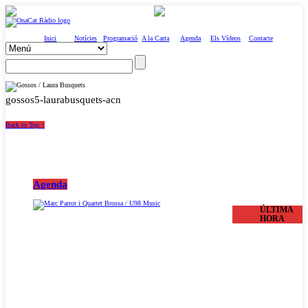
Inici
Notícies
Programació
A la Carta
Agenda
Els Vídeos
Contacte
gossos5-laurabusquets-acn
Back to Top ↑
Agenda
ÚLTIMA
HORA