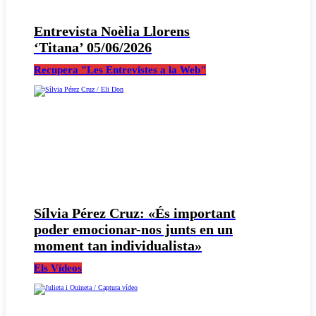
Entrevista Noèlia Llorens
‘Titana’ 05/06/2026
Recupera "Les Entrevistes a la Web"
Sílvia Pérez Cruz: «És important
poder emocionar-nos junts en un
moment tan individualista»
Els Vídeos