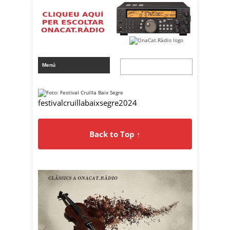
festivalcruillabaixsegre2024
Back to Top ↑