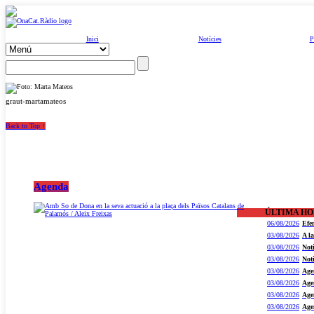
Inici
Notícies
P
graut-martamateos
Back to Top ↑
Agenda
ÚLTIMA H
06/08/2026
Efe
03/08/2026
A l
03/08/2026
Not
03/08/2026
Not
03/08/2026
Age
03/08/2026
Age
03/08/2026
Age
03/08/2026
Age