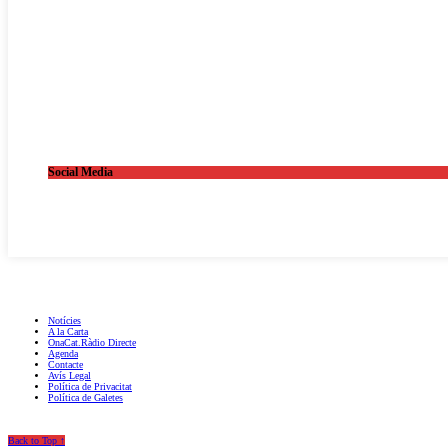
Social Media
OnaCat.Ràdio -- Powered by OnaCat.Ràdio
Notícies
A la Carta
OnaCat.Ràdio Directe
Agenda
Contacte
Avís Legal
Política de Privacitat
Política de Galetes
Back to Top ↑