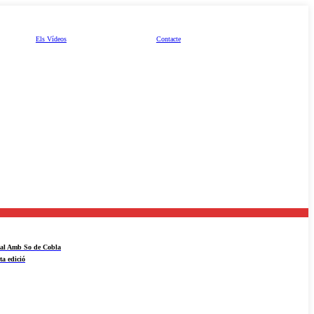
Els Vídeos
Contacte
ival Amb So de Cobla
ta edició