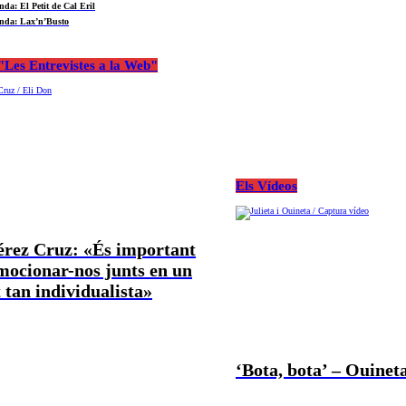
nda: El Petit de Cal Eril
nda: Lax’n’Busto
Les Entrevistes a la Web"
Els Vídeos
Pérez Cruz: «És important
mocionar-nos junts en un
tan individualista»
‘Bota, bota’ – Ouineta