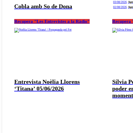
03/08/2026
Age
Cobla amb So de Dona
02/08/2026
Age
Recupera "Les Entrevistes a la Ràdio"
Recupera "
Entrevista Noèlia Llorens
Sílvia 
‘Titana’ 05/06/2026
poder e
moment 