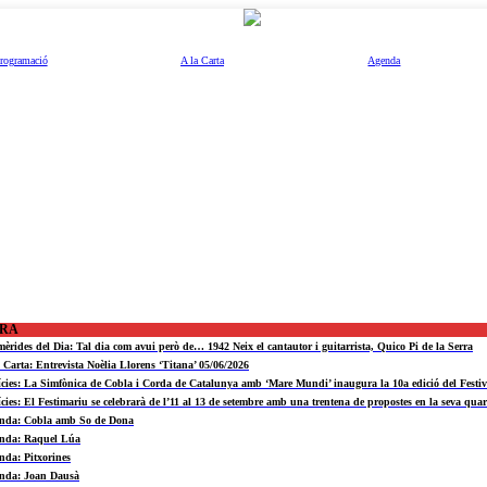
rogramació
A la Carta
Agenda
ORA
mèrides del Dia: Tal dia com avui però de… 1942 Neix el cantautor i guitarrista, Quico Pi de la Serra
a Carta: Entrevista Noèlia Llorens ‘Titana’ 05/06/2026
ícies: La Simfònica de Cobla i Corda de Catalunya amb ‘Mare Mundi’ inaugura la 10a edició del Fest
ícies: El Festimariu se celebrarà de l’11 al 13 de setembre amb una trentena de propostes en la seva quar
nda: Cobla amb So de Dona
nda: Raquel Lúa
nda: Pitxorines
nda: Joan Dausà