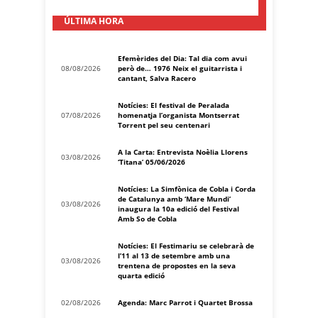
ÚLTIMA HORA
Efemèrides del Dia: Tal dia com avui
08/08/2026
però de… 1976 Neix el guitarrista i
cantant, Salva Racero
Notícies: El festival de Peralada
07/08/2026
homenatja l’organista Montserrat
Torrent pel seu centenari
A la Carta: Entrevista Noèlia Llorens
03/08/2026
‘Titana’ 05/06/2026
Notícies: La Simfònica de Cobla i Corda
de Catalunya amb ‘Mare Mundi’
03/08/2026
inaugura la 10a edició del Festival
Amb So de Cobla
Notícies: El Festimariu se celebrarà de
l’11 al 13 de setembre amb una
03/08/2026
trentena de propostes en la seva
quarta edició
02/08/2026
Agenda: Marc Parrot i Quartet Brossa