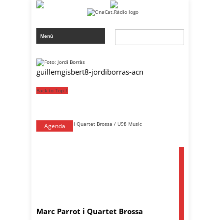
guillemgisbert8-jordiborras-acn
Back to Top ↑
Agenda
Marc Parrot i Quartet Brossa