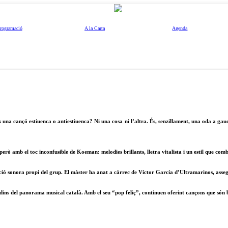
rogramació
A la Carta
Agenda
na cançó estiuenca o antiestiuenca? Ni una cosa ni l’altra. És, senzillament, una oda a gau
ò amb el toc inconfusible de Koeman: melodies brillants, lletra vitalista i un estil que comb
ció sonora propi del grup. El màster ha anat a càrrec de Víctor García d’Ultramarinos, asseg
dins del panorama musical català. Amb el seu “pop feliç”, continuen oferint cançons que són b