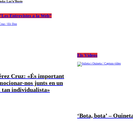
nda: Lax’n’Busto
Les Entrevistes a la Web"
Els Vídeos
Pérez Cruz: «És important
mocionar-nos junts en un
tan individualista»
‘Bota, bota’ – Ouineta