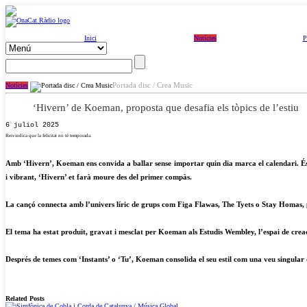
Inici
Notícies
P
Portada disc / Crea Music
Notícies
‘Hivern’ de Koeman, proposta que desafia els tòpics de l’estiu
6 juliol 2025
Reivindica que la felicitat no té temporada.
Amb ‘Hivern’, Koeman ens convida a ballar sense importar quin dia marca el calendari. És u
i vibrant, ‘Hivern’ et farà moure des del primer compàs.
La cançó connecta amb l’univers líric de grups com Figa Flawas, The Tyets o Stay Homas, per
El tema ha estat produït, gravat i mesclat per Koeman als Estudis Wembley, l’espai de crea
Després de temes com ‘Instants’ o ‘Tu’, Koeman consolida el seu estil com una veu singular 
Related Posts