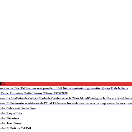
ORA
mèrides del Dia: Tal dia com avui però de… 1942 Neix el cantautor i guitarrista, Quico Pi de la Serra
a Carta: Entrevista Noèlia Llorens ‘Titana’ 05/06/2026
ícies: La Simfònica de Cobla i Corda de Catalunya amb ‘Mare Mundi’ inaugura la 10a edició del Fest
ícies: El Festimariu se celebrarà de l’11 al 13 de setembre amb una trentena de propostes en la seva quar
nda: Cobla amb So de Dona
nda: Raquel Lúa
nda: Pitxorines
nda: Joan Dausà
nda: El Petit de Cal Eril