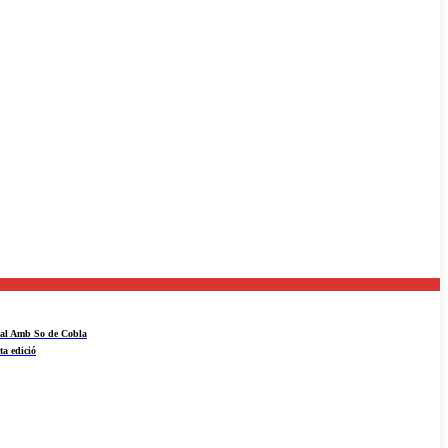
ival Amb So de Cobla
ta edició