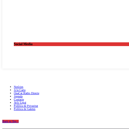
Social Media
OnaCat.Ràdio -- Powered by OnaCat.Ràdio
Notícies
A la Carta
OnaCat.Ràdio Directe
Agenda
Contacte
Avís Legal
Política de Privacitat
Política de Galetes
Back to Top ↑