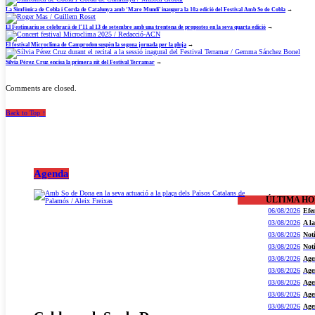
La Simfònica de Cobla i Corda de Catalunya amb ‘Mare Mundi’ inaugura la 10a edició del Festival Amb So de Cobla
→
El Festimariu se celebrarà de l’11 al 13 de setembre amb una trentena de propostes en la seva quarta edició
→
El festival Microclima de Camprodon suspèn la segona jornada per la pluja
→
Sílvia Pérez Cruz encisa la primera nit del Festival Terramar
→
Comments are closed.
Back to Top ↑
Agenda
ÚLTIMA H
06/08/2026
Efe
03/08/2026
A l
03/08/2026
Not
03/08/2026
Not
03/08/2026
Age
03/08/2026
Age
03/08/2026
Age
03/08/2026
Age
03/08/2026
Age