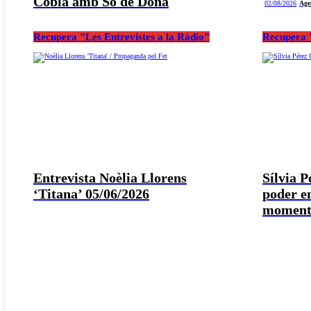
Cobla amb So de Dona
02/08/2026
Age
Recupera "Les Entrevistes a la Ràdio"
Recupera "
Entrevista Noèlia Llorens
Sílvia 
‘Titana’ 05/06/2026
poder e
moment 