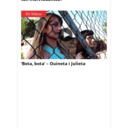
Els Vídeos
‘Bota, bota’ – Ouineta i Julieta