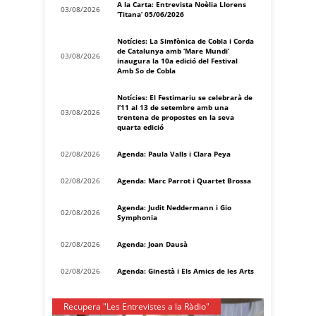
A la Carta: Entrevista Noèlia Llorens
03/08/2026
‘Titana’ 05/06/2026
Notícies: La Simfònica de Cobla i Corda
de Catalunya amb ‘Mare Mundi’
03/08/2026
inaugura la 10a edició del Festival
Amb So de Cobla
Notícies: El Festimariu se celebrarà de
l’11 al 13 de setembre amb una
03/08/2026
trentena de propostes en la seva
quarta edició
02/08/2026
Agenda: Paula Valls i Clara Peya
02/08/2026
Agenda: Marc Parrot i Quartet Brossa
Agenda: Judit Neddermann i Gio
02/08/2026
Symphonia
02/08/2026
Agenda: Joan Dausà
02/08/2026
Agenda: Ginestà i Els Amics de les Arts
Recupera "Les Entrevistes a la Ràdio"