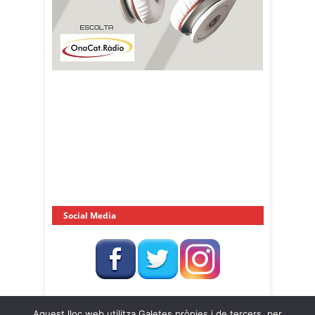
Social Media
Aquest lloc web utilitza Galetes pròpies i de tercers, per