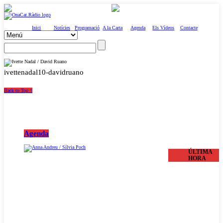
Inici
Notícies
Programació
A la Carta
Agenda
Els Vídeos
Contacte
ivettenadal10-davidruano
Back to Top ↑
Agenda
ÚLTIMA
HORA