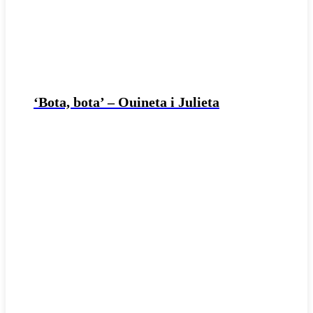
‘Bota, bota’ – Ouineta i Julieta