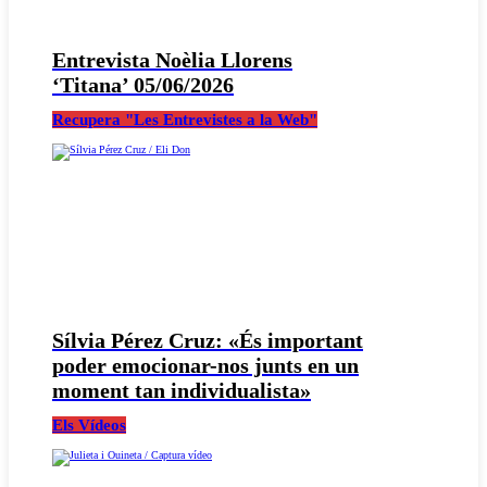
Entrevista Noèlia Llorens
‘Titana’ 05/06/2026
Recupera "Les Entrevistes a la Web"
Sílvia Pérez Cruz: «És important
poder emocionar-nos junts en un
moment tan individualista»
Els Vídeos