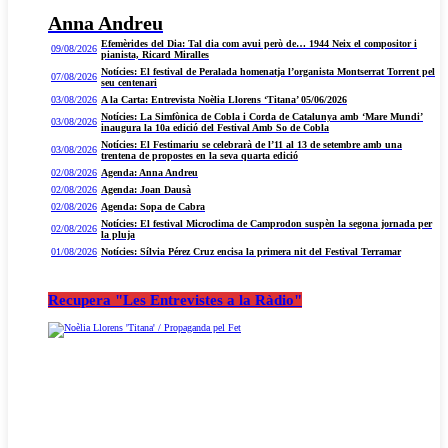
Anna Andreu
Efemèrides del Dia: Tal dia com avui però de… 1944 Neix el compositor i
09/08/2026
pianista, Ricard Miralles
Notícies: El festival de Peralada homenatja l’organista Montserrat Torrent pel
07/08/2026
seu centenari
03/08/2026
A la Carta: Entrevista Noèlia Llorens ‘Titana’ 05/06/2026
Notícies: La Simfònica de Cobla i Corda de Catalunya amb ‘Mare Mundi’
03/08/2026
inaugura la 10a edició del Festival Amb So de Cobla
Notícies: El Festimariu se celebrarà de l’11 al 13 de setembre amb una
03/08/2026
trentena de propostes en la seva quarta edició
02/08/2026
Agenda: Anna Andreu
02/08/2026
Agenda: Joan Dausà
02/08/2026
Agenda: Sopa de Cabra
Notícies: El festival Microclima de Camprodon suspèn la segona jornada per
02/08/2026
la pluja
01/08/2026
Notícies: Sílvia Pérez Cruz encisa la primera nit del Festival Terramar
Recupera "Les Entrevistes a la Ràdio"