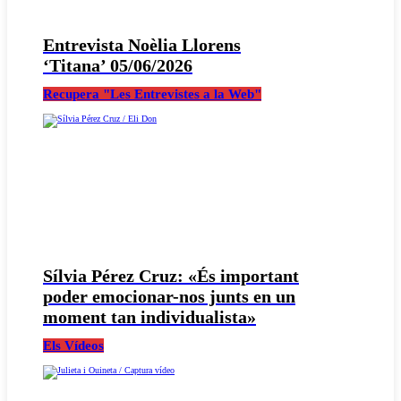
Entrevista Noèlia Llorens
‘Titana’ 05/06/2026
Recupera "Les Entrevistes a la Web"
Sílvia Pérez Cruz: «És important
poder emocionar-nos junts en un
moment tan individualista»
Els Vídeos