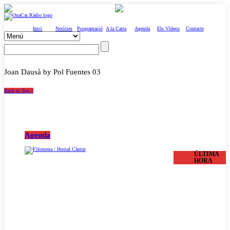
Inici
Notícies
Programació
A la Carta
Agenda
Els Vídeos
Contacte
Joan Dausà by Pol Fuentes 03
Back to Top ↑
Agenda
ÚLTIMA
HORA