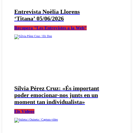
Entrevista Noèlia Llorens
‘Titana’ 05/06/2026
Recupera "Les Entrevistes a la Web"
Sílvia Pérez Cruz: «És important
poder emocionar-nos junts en un
moment tan individualista»
Els Vídeos