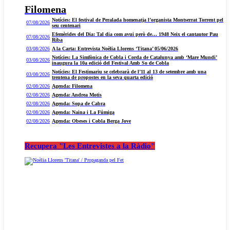
Filomena
Notícies: El festival de Peralada homenatja l’organista Montserrat Torrent pel
07/08/2026
seu centenari
Efemèrides del Dia: Tal dia com avui però de… 1948 Neix el cantautor Pau
07/08/2026
Riba
03/08/2026
A la Carta: Entrevista Noèlia Llorens ‘Titana’ 05/06/2026
Notícies: La Simfònica de Cobla i Corda de Catalunya amb ‘Mare Mundi’
03/08/2026
inaugura la 10a edició del Festival Amb So de Cobla
Notícies: El Festimariu se celebrarà de l’11 al 13 de setembre amb una
03/08/2026
trentena de propostes en la seva quarta edició
02/08/2026
Agenda: Filomena
02/08/2026
Agenda: Andrea Motis
02/08/2026
Agenda: Sopa de Cabra
02/08/2026
Agenda: Naina i La Fúmiga
02/08/2026
Agenda: Obeses i Cobla Berga Jove
Recupera "Les Entrevistes a la Ràdio"