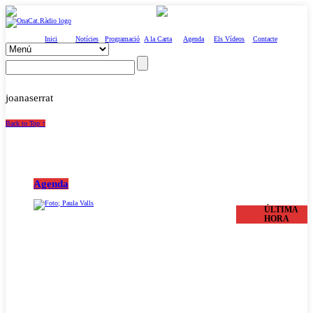
Inici
Notícies
Programació
A la Carta
Agenda
Els Vídeos
Contacte
joanaserrat
Back to Top ↑
Agenda
ÚLTIMA
HORA