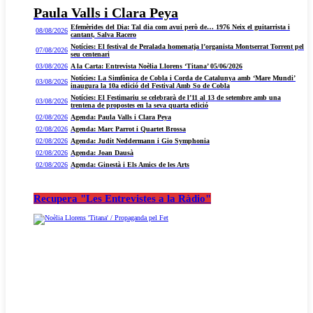
Paula Valls i Clara Peya
Efemèrides del Dia: Tal dia com avui però de… 1976 Neix el guitarrista i
08/08/2026
cantant, Salva Racero
Notícies: El festival de Peralada homenatja l’organista Montserrat Torrent pel
07/08/2026
seu centenari
03/08/2026
A la Carta: Entrevista Noèlia Llorens ‘Titana’ 05/06/2026
Notícies: La Simfònica de Cobla i Corda de Catalunya amb ‘Mare Mundi’
03/08/2026
inaugura la 10a edició del Festival Amb So de Cobla
Notícies: El Festimariu se celebrarà de l’11 al 13 de setembre amb una
03/08/2026
trentena de propostes en la seva quarta edició
02/08/2026
Agenda: Paula Valls i Clara Peya
02/08/2026
Agenda: Marc Parrot i Quartet Brossa
02/08/2026
Agenda: Judit Neddermann i Gio Symphonia
02/08/2026
Agenda: Joan Dausà
02/08/2026
Agenda: Ginestà i Els Amics de les Arts
Recupera "Les Entrevistes a la Ràdio"