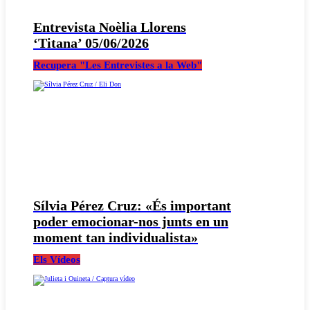
Entrevista Noèlia Llorens
‘Titana’ 05/06/2026
Recupera "Les Entrevistes a la Web"
Sílvia Pérez Cruz: «És important
poder emocionar-nos junts en un
moment tan individualista»
Els Vídeos