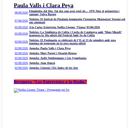
Paula Valls i Clara Peya
Efemèrides del Dia: Tal dia com avui però de… 1976 Neix el guitarrista i
08/08/2026
cantant, Salva Racero
Notícies: El festival de Peralada homenatja l’organista Montserrat Torrent pel
07/08/2026
seu centenari
03/08/2026
A la Carta: Entrevista Noèlia Llorens ‘Titana’ 05/06/2026
Notícies: La Simfònica de Cobla i Corda de Catalunya amb ‘Mare Mundi’
03/08/2026
inaugura la 10a edició del Festival Amb So de Cobla
Notícies: El Festimariu se celebrarà de l’11 al 13 de setembre amb una
03/08/2026
trentena de propostes en la seva quarta edició
02/08/2026
Agenda: Paula Valls i Clara Peya
02/08/2026
Agenda: Marc Parrot i Quartet Brossa
02/08/2026
Agenda: Judit Neddermann i Gio Symphonia
02/08/2026
Agenda: Joan Dausà
02/08/2026
Agenda: Ginestà i Els Amics de les Arts
Recupera "Les Entrevistes a la Ràdio"