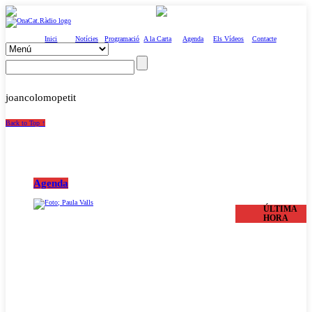
Inici
Notícies
Programació
A la Carta
Agenda
Els Vídeos
Contacte
joancolomopetit
Back to Top ↑
Agenda
ÚLTIMA
HORA