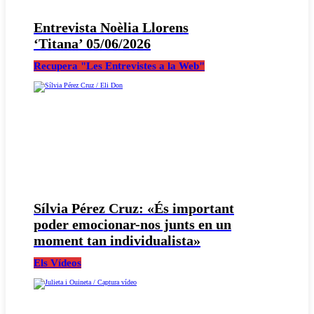
Entrevista Noèlia Llorens
‘Titana’ 05/06/2026
Recupera "Les Entrevistes a la Web"
Sílvia Pérez Cruz: «És important
poder emocionar-nos junts en un
moment tan individualista»
Els Vídeos