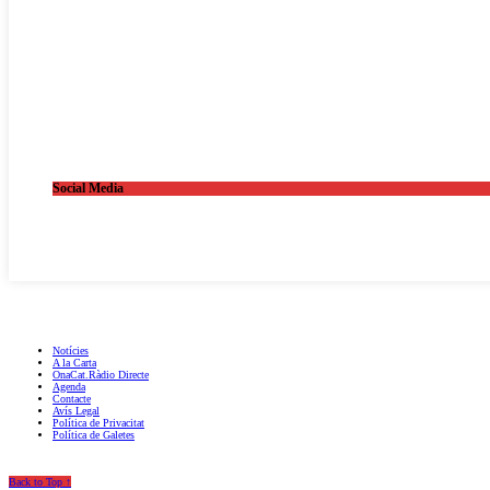
Social Media
OnaCat.Ràdio -- Powered by OnaCat.Ràdio
Notícies
A la Carta
OnaCat.Ràdio Directe
Agenda
Contacte
Avís Legal
Política de Privacitat
Política de Galetes
Back to Top ↑