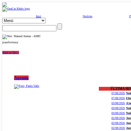
Inici
Notícies
P
joanfortuny
Back to Top ↑
Agenda
ÚLTIMA H
07/08/2026
Not
07/08/2026
Efe
03/08/2026
A l
03/08/2026
Not
03/08/2026
Not
02/08/2026
Age
02/08/2026
Age
02/08/2026
Age