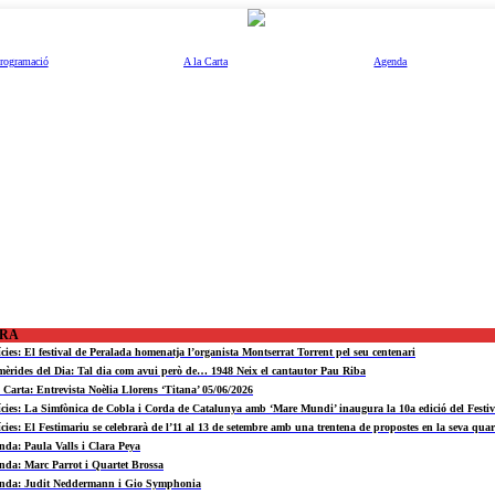
rogramació
A la Carta
Agenda
ORA
ícies: El festival de Peralada homenatja l’organista Montserrat Torrent pel seu centenari
mèrides del Dia: Tal dia com avui però de… 1948 Neix el cantautor Pau Riba
a Carta: Entrevista Noèlia Llorens ‘Titana’ 05/06/2026
ícies: La Simfònica de Cobla i Corda de Catalunya amb ‘Mare Mundi’ inaugura la 10a edició del Fest
ícies: El Festimariu se celebrarà de l’11 al 13 de setembre amb una trentena de propostes en la seva quar
nda: Paula Valls i Clara Peya
nda: Marc Parrot i Quartet Brossa
nda: Judit Neddermann i Gio Symphonia