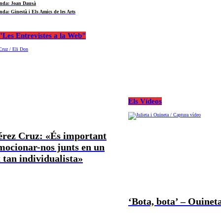
nda: Joan Dausà
nda: Ginestà i Els Amics de les Arts
Les Entrevistes a la Web"
Els Vídeos
Pérez Cruz: «És important
mocionar-nos junts en un
tan individualista»
‘Bota, bota’ – Ouineta