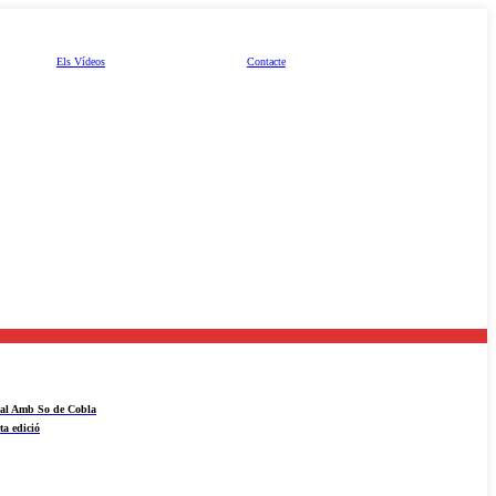
Els Vídeos
Contacte
ival Amb So de Cobla
ta edició