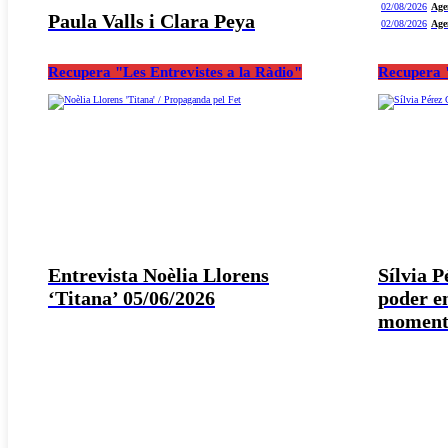
02/08/2026
Age
Paula Valls i Clara Peya
02/08/2026
Age
Recupera "Les Entrevistes a la Ràdio"
Recupera "
Entrevista Noèlia Llorens
Sílvia 
‘Titana’ 05/06/2026
poder e
moment 