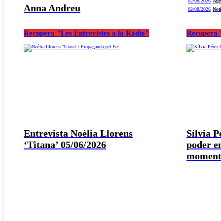
02/08/2026
Age
Anna Andreu
02/08/2026
Not
Recupera "Les Entrevistes a la Ràdio"
Recupera "
Entrevista Noèlia Llorens
Sílvia 
‘Titana’ 05/06/2026
poder e
moment 