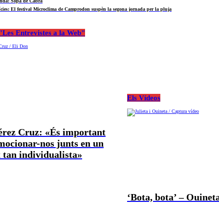
nda: Sopa de Cabra
ícies: El festival Microclima de Camprodon suspèn la segona jornada per la pluja
Les Entrevistes a la Web"
Els Vídeos
Pérez Cruz: «És important
mocionar-nos junts en un
tan individualista»
‘Bota, bota’ – Ouineta