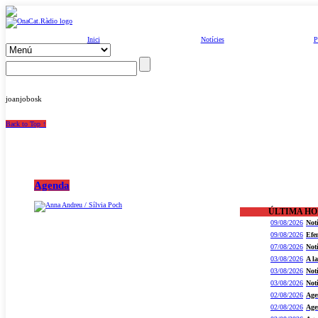
Inici
Notícies
P
joanjobosk
Back to Top ↑
Agenda
ÚLTIMA H
09/08/2026
Not
09/08/2026
Efe
07/08/2026
Not
03/08/2026
A l
03/08/2026
Not
03/08/2026
Not
02/08/2026
Age
02/08/2026
Age