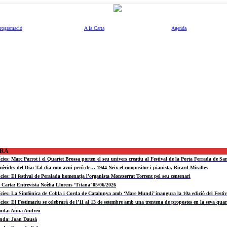
rogramació
A la Carta
Agenda
ORA
ícies: Marc Parrot i el Quartet Brossa porten el seu univers creatiu al Festival de la Porta Ferrada de Sa
mèrides del Dia: Tal dia com avui però de… 1944 Neix el compositor i pianista, Ricard Miralles
ícies: El festival de Peralada homenatja l’organista Montserrat Torrent pel seu centenari
a Carta: Entrevista Noèlia Llorens ‘Titana’ 05/06/2026
ícies: La Simfònica de Cobla i Corda de Catalunya amb ‘Mare Mundi’ inaugura la 10a edició del Fest
ícies: El Festimariu se celebrarà de l’11 al 13 de setembre amb una trentena de propostes en la seva quar
nda: Anna Andreu
nda: Joan Dausà