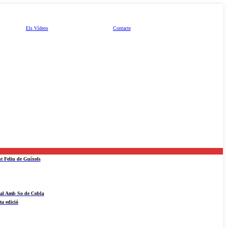
Els Vídeos
Contacte
nt Feliu de Guíxols
ival Amb So de Cobla
ta edició