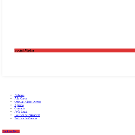
Social Media
OnaCat.Ràdio -- Powered by OnaCat.Ràdio
Notícies
A la Carta
OnaCat.Ràdio Directe
Agenda
Contacte
Avís Legal
Política de Privacitat
Política de Galetes
Back to Top ↑